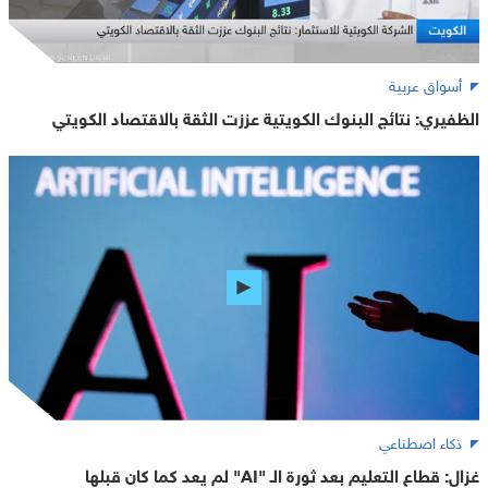
أسواق عربية
الظفيري: نتائج البنوك الكويتية عززت الثقة بالاقتصاد الكويتي
ذكاء اصطناعي
غزال: قطاع التعليم بعد ثورة الـ "AI" لم يعد كما كان قبلها