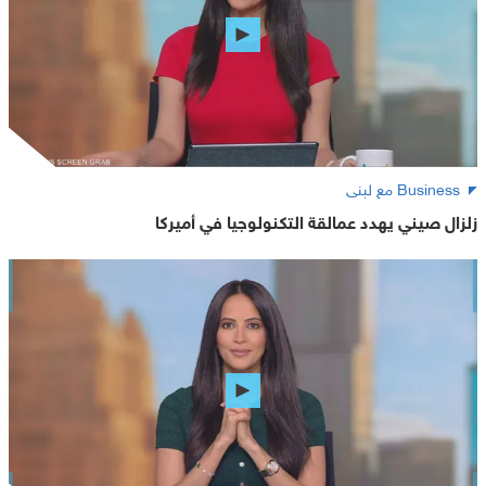
Business مع لبنى
زلزال صيني يهدد عمالقة التكنولوجيا في أميركا