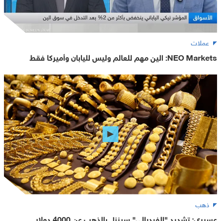
عملات
NEO Markets: الين مهم للعالم وليس لليابان وأميركا فقط
ذهب
عسيري: تشديد "الفيدرالي" سينزل بالذهب عن 4000 دولار