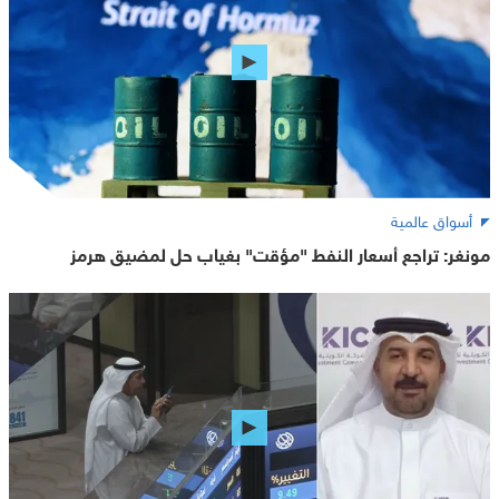
أسواق عالمية
مونغر: تراجع أسعار النفط "مؤقت" بغياب حل لمضيق هرمز