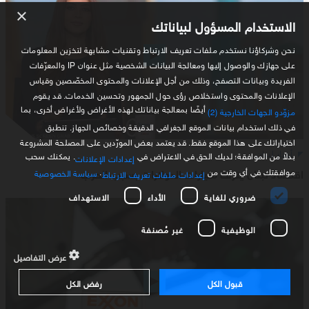
×
الاستخدام المسؤول لبياناتك
نحن وشركاؤنا نستخدم ملفات تعريف الارتباط وتقنيات مشابهة لتخزين المعلومات
على جهازك والوصول إليها ومعالجة البيانات الشخصية مثل عنوان IP والمعرّفات
الفريدة وبيانات التصفح، وذلك من أجل الإعلانات والمحتوى المخصّصين وقياس
الإعلانات والمحتوى واستخلاص رؤى حول الجمهور وتحسين الخدمات. قد يقوم
أيضًا بمعالجة بياناتك لهذه الأغراض ولأغراض أخرى، بما
مزوّدو الجهات الخارجية (2)
في ذلك استخدام بيانات الموقع الجغرافي الدقيقة وخصائص الجهاز. تنطبق
اختياراتك على هذا الموقع فقط. قد يعتمد بعض المورّدين على المصلحة المشروعة
أخبار لبنان
بدلاً من الموافقة؛ لديك الحق في الاعتراض في
. يمكنك سحب
إعدادات الإعلانات
اقتصاد لبنان ينزف مليارات الدولارات بسبب الحرب
موافقتك في أي وقت من
.
سياسة الخصوصية
إعدادات ملفات تعريف الارتباط
ضروري للغاية
الأداء
الاستهداف
الوظيفية
غير مُصنفة
عرض التفاصيل
قبول الكل
رفض الكل