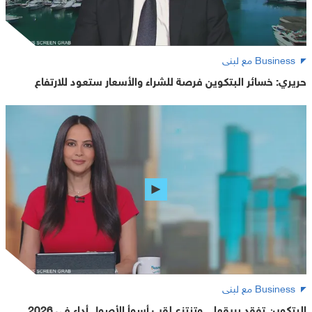
Business مع لبنى
حريري: خسائر البتكوين فرصة للشراء والأسعار ستعود للارتفاع
Business مع لبنى
البتكوين تفقد بريقها .. وتنتزع لقب أسوأ الأصول أداء في 2026