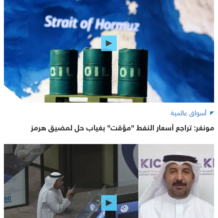
أسواق عالمية
مونغر: تراجع أسعار النفط "مؤقت" بغياب حل لمضيق هرمز