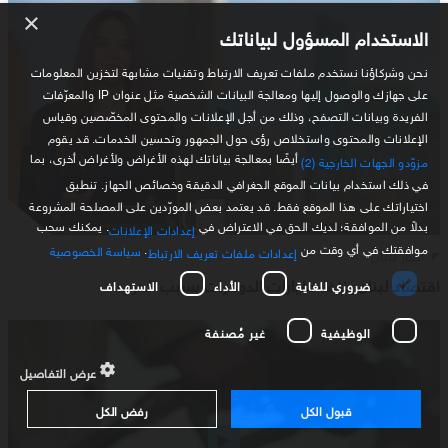
×
الاستخدام المسؤول لبياناتك
نحن وشركاؤنا نستخدم ملفات تعريف الارتباط وتقنيات مشابهة لتخزين المعلومات
على جهازك والوصول إليها ومعالجة البيانات الشخصية مثل عنوان IP والمعرّفات
الفريدة وبيانات التصفح، وذلك من أجل الإعلانات والمحتوى المخصّصين وقياس
الإعلانات والمحتوى واستخلاص رؤى حول الجمهور وتحسين الخدمات. قد يقوم
أيضًا بمعالجة بياناتك لهذه الأغراض ولأغراض أخرى، بما
مزوّدو الجهات الخارجية (2)
في ذلك استخدام بيانات الموقع الجغرافي الدقيقة وخصائص الجهاز. تنطبق
اختياراتك على هذا الموقع فقط. قد يعتمد بعض المورّدين على المصلحة المشروعة
بدلاً من الموافقة؛ لديك الحق في الاعتراض في
. يمكنك سحب
إعدادات الإعلانات
موافقتك في أي وقت من
.
سياسة الخصوصية
أخبار لبنان
إعدادات ملفات تعريف الارتباط
اقتصاد لبنان ينزف مليارات الدولارات بسبب الحرب
ضروري للغاية
الأداء
الاستهداف
الوظيفية
غير مُصنفة
عرض التفاصيل
قبول الكل
رفض الكل