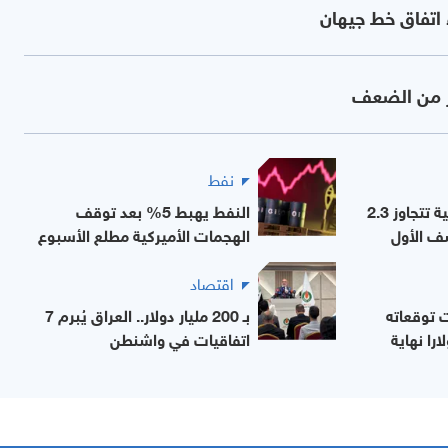
ء اتفاق خط جيهان
نفط
صادرات مصر البترولية تتجاوز 2.3
النفط يهبط 5% بعد توقف
ف الأول
الهجمات الأميركية مطلع الأسبوع
اقتصاد
 توقعاته
بـ 200 مليار دولار.. العراق يُبرم 7
نت عند 80 دولارا نهاية
اتفاقيات في واشنطن