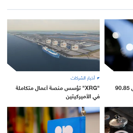
أخبار الشركات
النفط يقفز 3% وبرنت يسجل 90.85
"XRG" تؤسس منصة أعمال متكاملة
في الأميركيتين