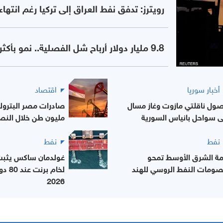
رويترز: تدفق نفط العراق إلى تركيا رغم انتها
9.8 مليار دولار أرباح شل الفصلية.. نمو بأكثر من الضعف
أخبار سوريا
اقتصاد
ول ناقلتي مازوت وغاز مسال
ى سواحل بانياس السورية
مليون طن خلال النص
نفط
نفط
مة الشرق الأوسط تمحو
غولدمان ساكس يثبت
ومات النفط الروسي للهند
لخام بر
2026