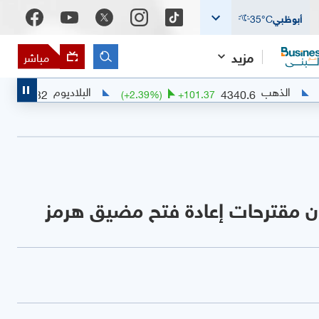
أبوظبي
°C
35
مزيد
مباشر
البلاديوم
1373.32
(
+
0.18
%)
+
2.4234
(
+
2.39
%)
+
101.37
 مقترحات إعادة فتح مضيق هرمز