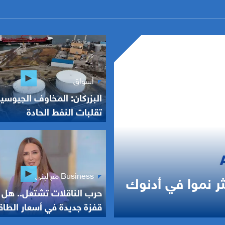
أسواق
البزركان: المخاوف الجيوسي
تقلبات النفط الحادة
Business مع لبنى
ر نموا في أدنوك
حرب الناقلات تشتعل.. هل 
قفزة جديدة في أسعار الطاق