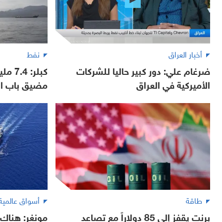
أخبار العراق
نفط
ضرغام علي: دور كبير حاليا للشركات
كبلر:
الأميركية في العراق
مضيق باب ال
طاقة
أسواق عالمية
برنت يقفز إلى 85 دولاراً مع تصاعد
مونغر: هناك