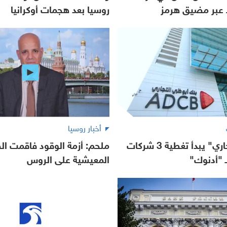
ط عبر مضيق هرمز
روسيا بعد هجمات أوكرانيا
أخبار روسيا
"أبوظبي التجاري" يبدأ تغطية 3 شركات
ملحم: أزمة الوقود فاقمت ا
ـ "أدنوك"
المعيشية على الروس