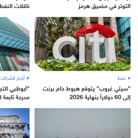
التوتر في مضيق هرمز
ناقلات النف
نفط
أخبار الشركات
"سيتي غروب" يتوقع هبوط خام برنت
إلى 60 دولاراً بنهاية 2026
مدرجة تابعة ل