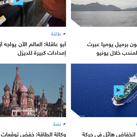
طاقة
 7.4 مليون برميل يوميا عبرت
أبو عاقلة: العالم الآن يواجه أ
مندب خلال يونيو
إمدادات كبيرة للديزل
نفط
 انخفاض هائل في حركة
وكالة الطاقة: خفض توقعات إ