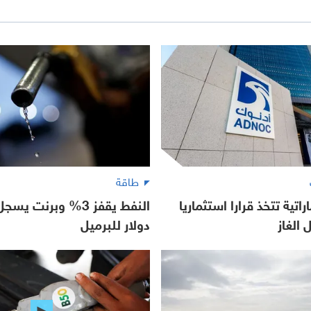
طاقة
اتية تتخذ قرارا استثماريا
 الغاز
دولار للبرميل