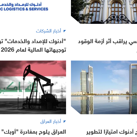
أخبار الشركات
سي يراقب أثر أزمة الوقود
"أدنوك للإمداد والخدمات" تر
توجيهاتها المالية لعام 2026
أخبار العراق
 أدنوك امتيازا لتطوير
العراق يلوح بمغادرة "أوبك" إ