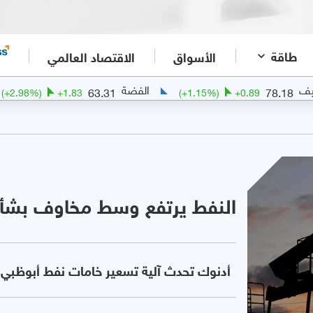
طاقة
الأسواق
الاقتصاد العالمي
الفضة
الذهب
4340.6
63.31
(
+
2.98
%)
+
1.83
(
+
1.15
%
النفط يرتفع وسط مخاوف بشأن
أدنوك تحدث آلية تسعير خامات نفط أبوظبي