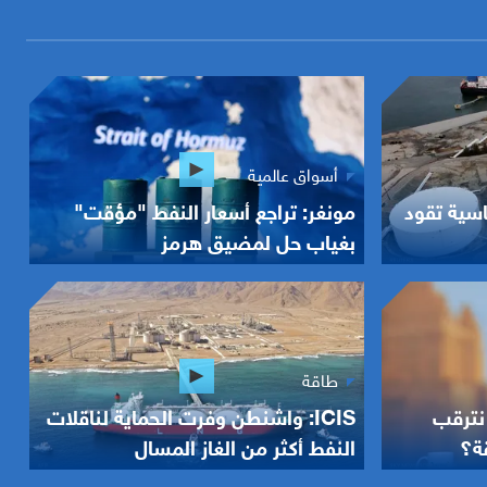
أسواق عالمية
اسية تقود
مونغر: تراجع أسعار النفط "مؤقت"
بغياب حل لمضيق هرمز
طاقة
نترقب
ICIS: واشنطن وفرت الحماية لناقلات
ة؟
النفط أكثر من الغاز المسال