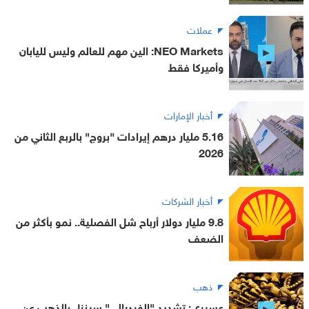
عملات
NEO Markets: الين مهم للعالم وليس لليابان
وأميركا فقط
أخبار الإمارات
5.16 مليار درهم إيرادات "بروج" بالربع الثاني من
2026
أخبار الشركات
9.8 مليار دولار أرباح شل الفصلية.. نمو بأكثر من
الضعف
ذهب
عسيري: تشديد "الفيدرالي" سينزل بالذهب عن