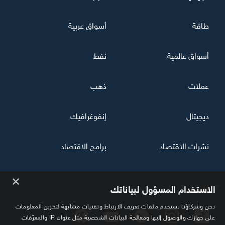
طاقة
أسواق عربية
أسواق عالمية
نفط
عملات
ذهب
ديجيتال
إنفوغرافيك
نشرات الاقتصاد
برامج الاقتصاد
×
تابعنا
الاستخدام المسؤول لبياناتك
نحن وشركاؤنا نستخدم ملفات تعريف الارتباط وتقنيات مشابهة لتخزين المعلومات
على جهازك والوصول إليها ومعالجة البيانات الشخصية مثل عنوان IP والمعرّفات