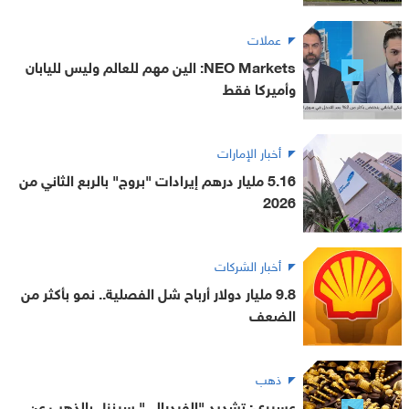
عملات
NEO Markets: الين مهم للعالم وليس لليابان
وأميركا فقط
أخبار الإمارات
5.16 مليار درهم إيرادات "بروج" بالربع الثاني من
2026
أخبار الشركات
9.8 مليار دولار أرباح شل الفصلية.. نمو بأكثر من
الضعف
ذهب
عسيري: تشديد "الفيدرالي" سينزل بالذهب عن