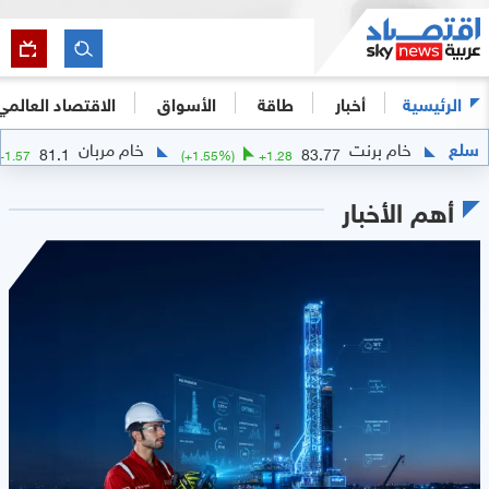
الرئيسية
أخبار
طاقة
الأسواق
الاقتصاد العالمي
سلع
خام برنت
خام مربان
81.1
83.77
+
1.57
(
+
1.55
%)
+
1.28
أهم الأخبار