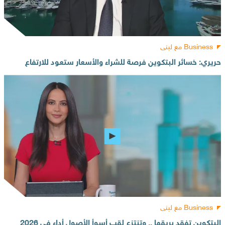
Business مع لبنى
حريري: خسائر البتكوين فرصة للشراء والأسعار ستعود للارتفاع
Business مع لبنى
البتكوين تفقد بريقها .. وتنتزع لقب أسوأ الأصول أداء في 2026