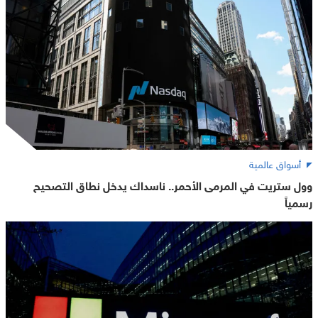
أسواق عالمية
وول ستريت في المرمى الأحمر.. ناسداك يدخل نطاق التصحيح
رسمياً