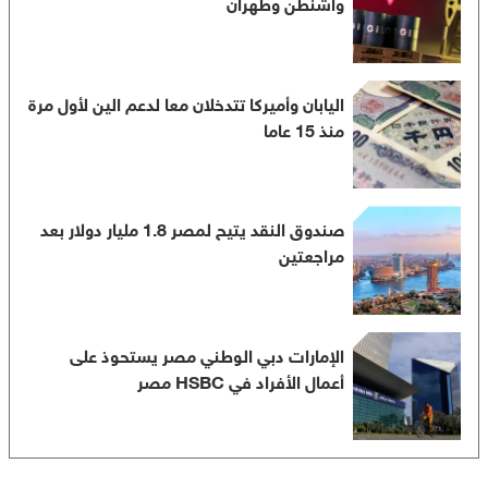
واشنطن وطهران
اليابان وأميركا تتدخلان معا لدعم الين لأول مرة
منذ 15 عاما
صندوق النقد يتيح لمصر 1.8 مليار دولار بعد
مراجعتين
الإمارات دبي الوطني مصر يستحوذ على
أعمال الأفراد في HSBC مصر