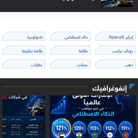
إدراج SpaceX
ذكاء اصطناعي
تكنولوجيا
دونالد ترامب
طاقة
طاقة نظيفة
ذهب
عملات
عقارات
إنفوغرافيك