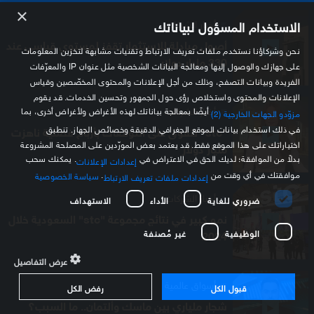
×
أخبار الشركات
الاستخدام المسؤول لبياناتك
أصول مبادلة للاستثمار تقفز لمستوى قياسي عند
نحن وشركاؤنا نستخدم ملفات تعريف الارتباط وتقنيات مشابهة لتخزين المعلومات
330 مليار دولار
على جهازك والوصول إليها ومعالجة البيانات الشخصية مثل عنوان IP والمعرّفات
الفريدة وبيانات التصفح، وذلك من أجل الإعلانات والمحتوى المخصّصين وقياس
الإعلانات والمحتوى واستخلاص رؤى حول الجمهور وتحسين الخدمات. قد يقوم
أخبار الشركات
أيضًا بمعالجة بياناتك لهذه الأغراض ولأغراض أخرى، بما
مزوّدو الجهات الخارجية (2)
في ذلك استخدام بيانات الموقع الجغرافي الدقيقة وخصائص الجهاز. تنطبق
"stc" تتفوق على التوقعات بأرباح فصلية ناهزت
اختياراتك على هذا الموقع فقط. قد يعتمد بعض المورّدين على المصلحة المشروعة
مليار دولار
بدلاً من الموافقة؛ لديك الحق في الاعتراض في
. يمكنك سحب
إعدادات الإعلانات
موافقتك في أي وقت من
.
سياسة الخصوصية
إعدادات ملفات تعريف الارتباط
أخبار الشركات
ضروري للغاية
الأداء
الاستهداف
نمو كبير في نتائج مجموعة "stc" السعودية خلال
الوظيفية
غير مُصنفة
2024
عرض التفاصيل
أسواق عالمية
قبول الكل
رفض الكل
شجار ملياري بين ماسك وألتمان.. ما السبب؟