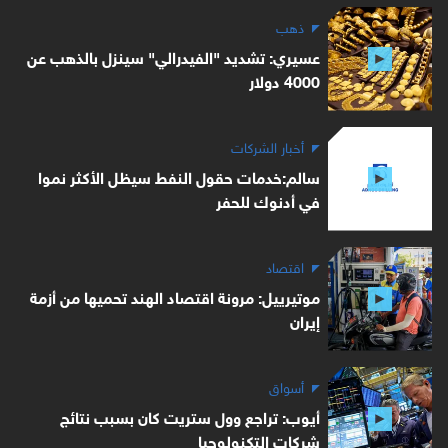
ذهب
عسيري: تشديد "الفيدرالي" سينزل بالذهب عن
4000 دولار
أخبار الشركات
سالم:خدمات حقول النفط سيظل الأكثر نموا
في أدنوك للحفر
اقتصاد
موتيرييل: مرونة اقتصاد الهند تحميها من أزمة
إيران
أسواق
أيوب: تراجع وول ستريت كان بسبب نتائج
شركات التكنولوجيا