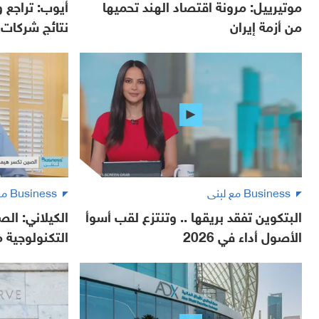
موتيرييل: مرونة اقتصاد الهند تحميها
أيوب: تراجع
من أزمة إيران
نتائج شركات ا
Business مع لبنى
Business مع لبنى
البتكوين تفقد بريقها .. وتنتزع لقب أسوأ
الكيلاني: ال
الأصول أداء في 2026
التكنولوجية م