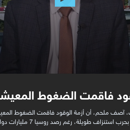
قود فاقمت الضغوط المعيشي
ركز "JSM" للأبحاث، آصف ملحم، أن أزمة الوقود فاقمت الضغوط
يلة، رغم رصد روسيا 7 مليارات دولار لمواجهة أزمة الطاقة.