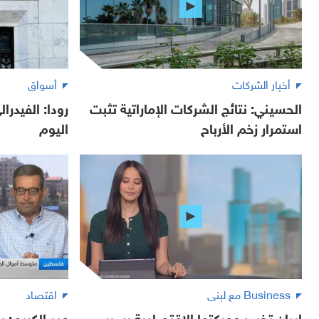
أخبار الشركات
أسواق
الحسيني: نتائج الشركات الإماراتية تثبت
رودا: الفيدرا
استمرار زخم الأرباح
اليوم
Business مع لبنى
اقتصاد
إيران تخسر معركتها الاقتصادية بسبب
عبد الكريم: ي