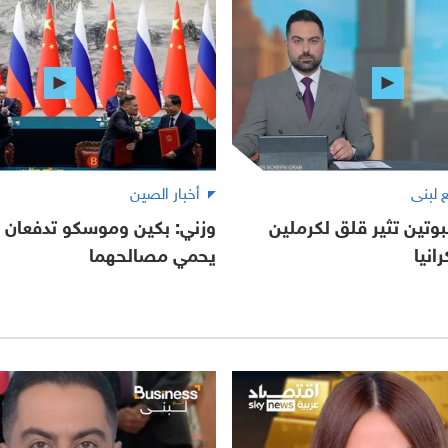
أخبار الصين
بوتين تثير قلق لكرملين
وزني: بكين وموسكو تدفعان 
انيا
يحمي مصالحهما