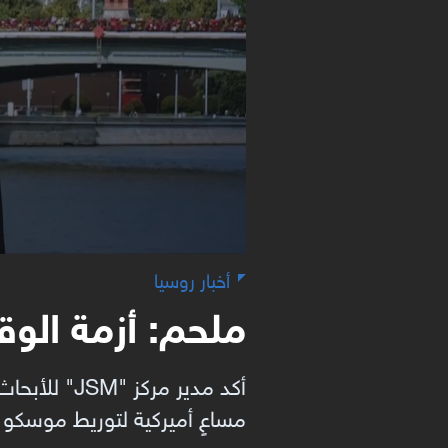
أخبار روسيا
ملحم: أزمة الو
أكد مدير م
مساعٍ أميركية لتوريط موسكو بحرب استنزاف طو