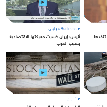
Business مع لبنى
تنقذها
أنيس: إيران خسرت معركتها الاقتصادية
بسبب الحرب
أسواق
ية تقود
الياسري: المسار الصعودي للأسهم