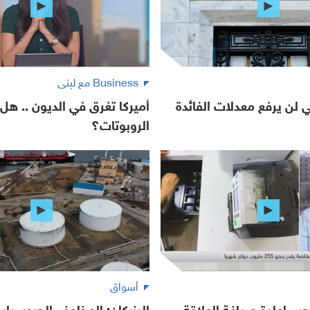
Business مع لبنى
لي لن يرفع معدلات الفائدة
أميركا تغرق في الديون .. هل 
الروبوتات؟
أسواق
جب إعادة صياغة العلاقة
البزركان: المخاوف الجيوسياس