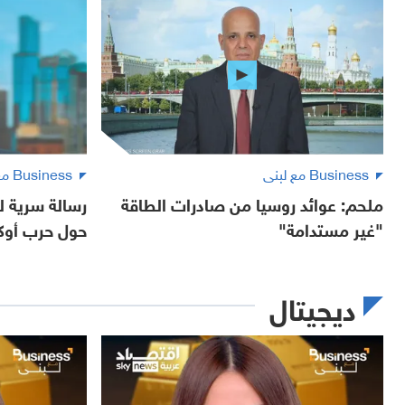
Business مع لبنى
Business مع لبنى
ملحم: عوائد روسيا من صادرات الطاقة
رسالة سرية ل
"غير مستدامة"
حول حرب أوكر
ديجيتال