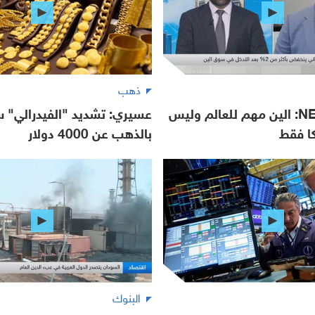
ذهب
NEO Markets: الين مهم للعالم وليس
عسيري: تشديد "الفيدرالي" س
كا فقط
بالذهب عن 4000 دولار
البنوك