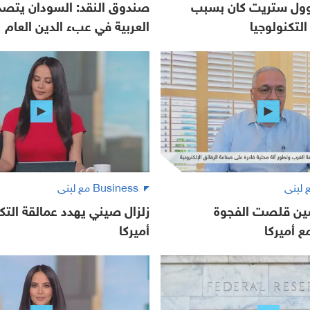
 وول ستريت كان بسبب
صندوق النقد: السودان يتصدر
لتكنولوجيا
العربية في عبء الدين العام
Business مع لبنى
صين قلصت الفجوة
زلزال صيني يهدد عمالقة التك
ع أميركا
أميركا