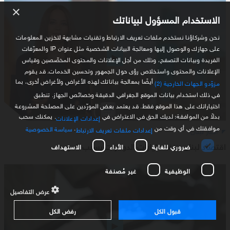
×
الاستخدام المسؤول لبياناتك
نحن وشركاؤنا نستخدم ملفات تعريف الارتباط وتقنيات مشابهة لتخزين المعلومات
على جهازك والوصول إليها ومعالجة البيانات الشخصية مثل عنوان IP والمعرّفات
الفريدة وبيانات التصفح، وذلك من أجل الإعلانات والمحتوى المخصّصين وقياس
الإعلانات والمحتوى واستخلاص رؤى حول الجمهور وتحسين الخدمات. قد يقوم
أيضًا بمعالجة بياناتك لهذه الأغراض ولأغراض أخرى، بما
مزوّدو الجهات الخارجية (2)
في ذلك استخدام بيانات الموقع الجغرافي الدقيقة وخصائص الجهاز. تنطبق
اختياراتك على هذا الموقع فقط. قد يعتمد بعض المورّدين على المصلحة المشروعة
بدلاً من الموافقة؛ لديك الحق في الاعتراض في
. يمكنك سحب
إعدادات الإعلانات
موافقتك في أي وقت من
.
سياسة الخصوصية
أخبار لبنان
إعدادات ملفات تعريف الارتباط
اقتصاد لبنان ينزف مليارات الدولارات بسبب الحرب
ضروري للغاية
الأداء
الاستهداف
الوظيفية
غير مُصنفة
عرض التفاصيل
قبول الكل
رفض الكل