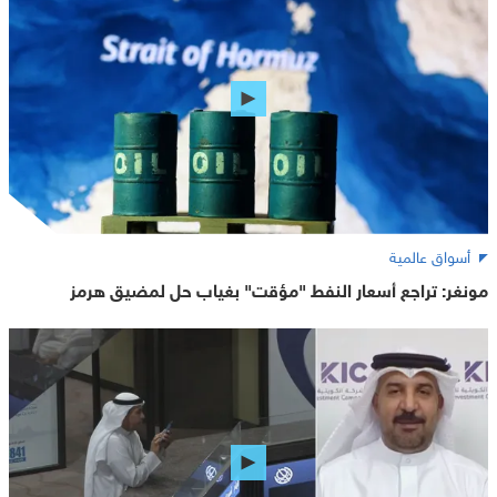
أسواق عالمية
مونغر: تراجع أسعار النفط "مؤقت" بغياب حل لمضيق هرمز