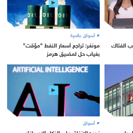
أسواق عالمية
ب الفتاك
مونغر: تراجع أسعار النفط "مؤقت"
بغياب حل لمضيق هرمز
أسواق
لدول
نجم: الإنفاق على الذكاء الاصطناعي