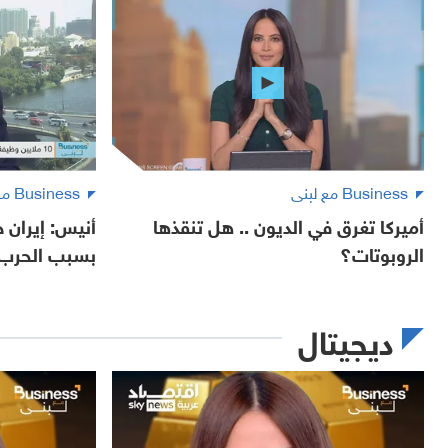
Business مع لبنى
Business مع لبنى
أميركا تغرق في الديون .. هل تنقذها
أنيس: إيران 
الروبوتات؟
بسبب الحرب
ديجيتال