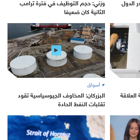
 الدول
وزني: حجم التوظيف في فترة ترامب
الثانية كان ضعيفا
أسواق
العلاقة
البزركان: المخاوف الجيوسياسية تقود
تقلبات النفط الحادة