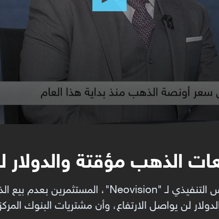
جعات الذهب مؤقتة والدولار ل
نصح الدكتور ريان ليمند، الرئيس التنفيذي لـ "eovision
 الدولار لن يواصل الارتفاع، وأن مشتريات البنوك المر