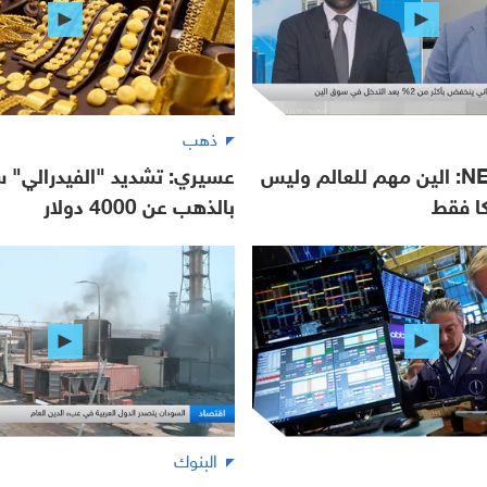
ذهب
NEO Markets: الين مهم للعالم وليس
عسيري: تشديد "الفيدرالي" س
كا فقط
بالذهب عن 4000 دولار
البنوك