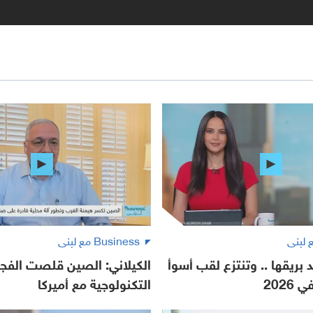
Business مع لبنى
 بريقها .. وتنتزع لقب أسوأ
الكيلاني: الصين قلصت الفج
2026
التكنولوجية مع أميركا