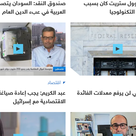
 وول ستريت كان بسبب
صندوق النقد: السودان يتصدر
لتكنولوجيا
العربية في عبء الدين العام
اقتصاد
لي لن يرفع معدلات الفائدة
عبد الكريم: يجب إعادة صياغة 
الاقتصادية مع إسرائيل