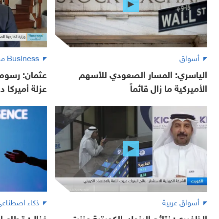
أسواق
Business مع لبنى
الياسري: المسار الصعودي للأسهم
عثمان: رسوم 
الأميركية ما زال قائماً
عزلة أميركا دو
أسواق عربية
ذكاء اصطناع
الظفيري: نتائج البنوك الكويتية عززت