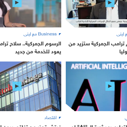
Business مع لبنى
ترامب الجمركية ستزيد من
الرسوم الجمركية.. سلاح ترام
ليا
يعود للخدمة من جديد
ي
اقتصاد
غزال: قطاع التعليم بعد ثورة الـ "AI" لم
فيتش تحذر من تفاقم ديون ا