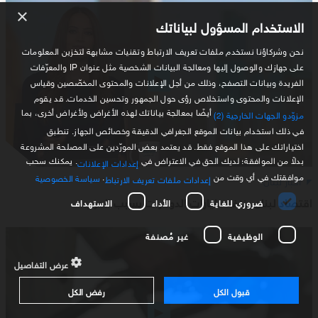
×
الاستخدام المسؤول لبياناتك
نحن وشركاؤنا نستخدم ملفات تعريف الارتباط وتقنيات مشابهة لتخزين المعلومات
على جهازك والوصول إليها ومعالجة البيانات الشخصية مثل عنوان IP والمعرّفات
الفريدة وبيانات التصفح، وذلك من أجل الإعلانات والمحتوى المخصّصين وقياس
الإعلانات والمحتوى واستخلاص رؤى حول الجمهور وتحسين الخدمات. قد يقوم
أيضًا بمعالجة بياناتك لهذه الأغراض ولأغراض أخرى، بما
مزوّدو الجهات الخارجية (2)
في ذلك استخدام بيانات الموقع الجغرافي الدقيقة وخصائص الجهاز. تنطبق
اختياراتك على هذا الموقع فقط. قد يعتمد بعض المورّدين على المصلحة المشروعة
بدلاً من الموافقة؛ لديك الحق في الاعتراض في
. يمكنك سحب
إعدادات الإعلانات
موافقتك في أي وقت من
.
سياسة الخصوصية
أخبار لبنان
إعدادات ملفات تعريف الارتباط
اقتصاد لبنان ينزف مليارات الدولارات بسبب الحرب
ضروري للغاية
الأداء
الاستهداف
الوظيفية
غير مُصنفة
عرض التفاصيل
قبول الكل
رفض الكل