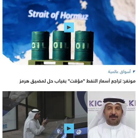
أسواق عالمية
مونغر: تراجع أسعار النفط "مؤقت" بغياب حل لمضيق هرمز