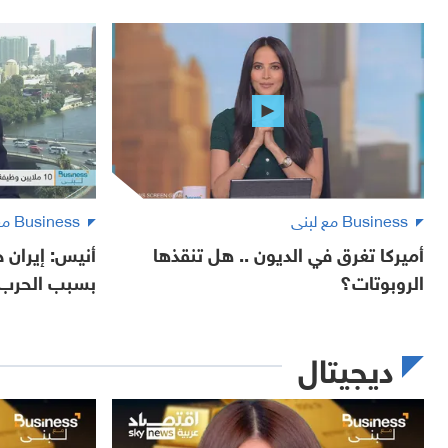
Business مع لبنى
Business مع لبنى
أميركا تغرق في الديون .. هل تنقذها
أنيس: إيران 
الروبوتات؟
بسبب الحرب
ديجيتال