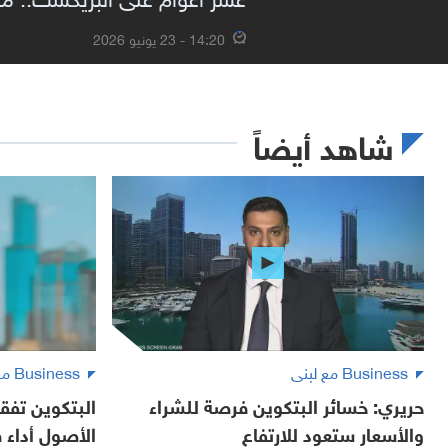
14:20 - 23 يونيو 2026
شاهد أيضاً
Business مع لبنى
Business مع لبنى
حريري: خسائر البتكوين فرصة للشراء
البتكوين تفقد
والأسعار ستعود للارتفاع
الأصول أداء في 