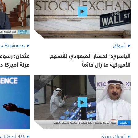
أسواق
Business مع لبنى
الياسري: المسار الصعودي للأسهم
عثمان: رسوم 
الأميركية ما زال قائماً
عزلة أميركا دو
أسواق عربية
ذكاء اصطناع