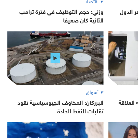
اقتصاد
 الدول
وزني: حجم التوظيف في فترة ترامب
الثانية كان ضعيفا
أسواق
العلاقة
البزركان: المخاوف الجيوسياسية تقود
تقلبات النفط الحادة