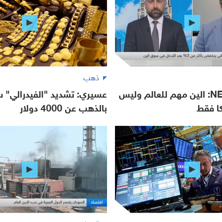
ذهب
NEO Markets: الين مهم للعالم وليس
عسيري: تشديد "الفيدرالي" س
كا فقط
بالذهب عن 4000 دولار