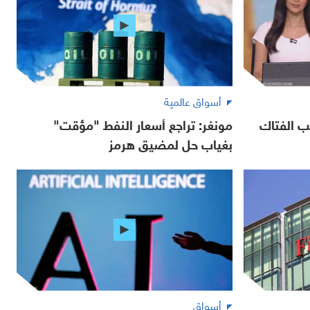
أسواق عالمية
ب الفتاك
مونغر: تراجع أسعار النفط "مؤقت"
بغياب حل لمضيق هرمز
أسواق