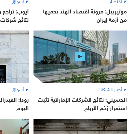
اقتصاد
أسواق
موتيرييل: مرونة اقتصاد الهند تحميها
أيوب: تراجع
من أزمة إيران
نتائج شركات ا
أخبار الشركات
أسواق
الحسيني: نتائج الشركات الإماراتية تثبت
رودا: الفيدرا
استمرار زخم الأرباح
اليوم