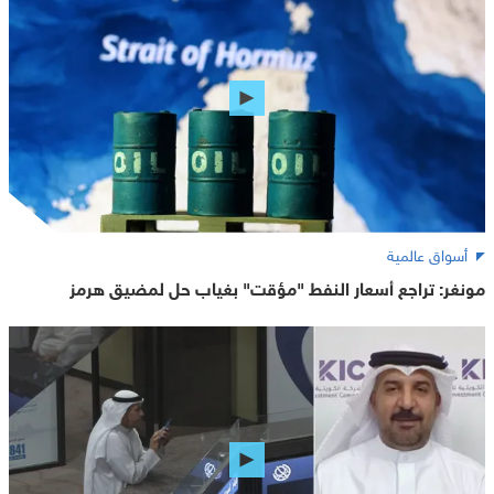
أسواق عالمية
مونغر: تراجع أسعار النفط "مؤقت" بغياب حل لمضيق هرمز