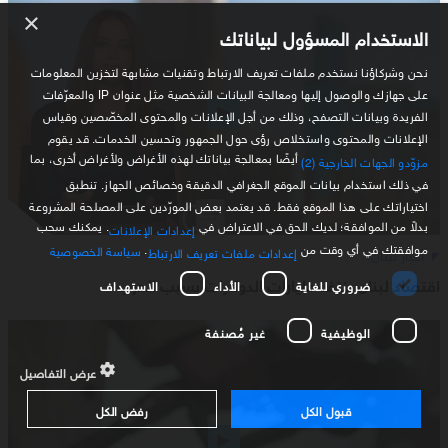
×
الاستخدام المسؤول لبياناتك
نحن وشركاؤنا نستخدم ملفات تعريف الارتباط وتقنيات مشابهة لتخزين المعلومات
على جهازك والوصول إليها ومعالجة البيانات الشخصية مثل عنوان IP والمعرّفات
الفريدة وبيانات التصفح، وذلك من أجل الإعلانات والمحتوى المخصّصين وقياس
الإعلانات والمحتوى واستخلاص رؤى حول الجمهور وتحسين الخدمات. قد يقوم
أيضًا بمعالجة بياناتك لهذه الأغراض ولأغراض أخرى، بما
مزوّدو الجهات الخارجية (2)
في ذلك استخدام بيانات الموقع الجغرافي الدقيقة وخصائص الجهاز. تنطبق
اختياراتك على هذا الموقع فقط. قد يعتمد بعض المورّدين على المصلحة المشروعة
بدلاً من الموافقة؛ لديك الحق في الاعتراض في
. يمكنك سحب
إعدادات الإعلانات
موافقتك في أي وقت من
.
سياسة الخصوصية
أخبار لبنان
إعدادات ملفات تعريف الارتباط
اقتصاد لبنان ينزف مليارات الدولارات بسبب الحرب
ضروري للغاية
الأداء
الاستهداف
الوظيفية
غير مُصنفة
عرض التفاصيل
قبول الكل
رفض الكل