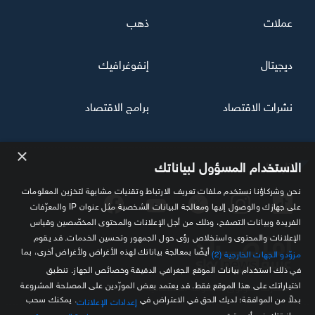
عملات
ذهب
ديجيتال
إنفوغرافيك
نشرات الاقتصاد
برامج الاقتصاد
×
تابعنا
الاستخدام المسؤول لبياناتك
نحن وشركاؤنا نستخدم ملفات تعريف الارتباط وتقنيات مشابهة لتخزين المعلومات
على جهازك والوصول إليها ومعالجة البيانات الشخصية مثل عنوان IP والمعرّفات
الفريدة وبيانات التصفح، وذلك من أجل الإعلانات والمحتوى المخصّصين وقياس
الإعلانات والمحتوى واستخلاص رؤى حول الجمهور وتحسين الخدمات. قد يقوم
أيضًا بمعالجة بياناتك لهذه الأغراض ولأغراض أخرى، بما
مزوّدو الجهات الخارجية (2)
في ذلك استخدام بيانات الموقع الجغرافي الدقيقة وخصائص الجهاز. تنطبق
اختياراتك على هذا الموقع فقط. قد يعتمد بعض المورّدين على المصلحة المشروعة
مصدرك الموثوق للمعلومة الاقتصادية
بدلاً من الموافقة؛ لديك الحق في الاعتراض في
. يمكنك سحب
إعدادات الإعلانات
موافقتك في أي وقت من
.