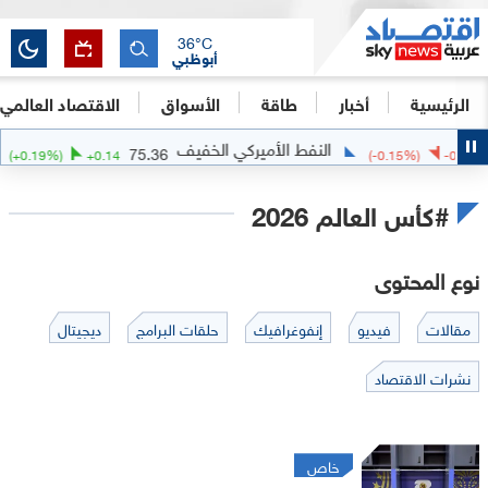
36
°C
أبوظبي
الرئيسية
أخبار
طاقة
الأسواق
الاقتصاد العالمي
النفط الأميركي الخفيف
75.36
(
+
0.19
%)
+
0.14
(
-0.15
%)
-0.1
#كأس العالم 2026
نوع المحتوى
مقالات
فيديو
إنفوغرافيك
حلقات البرامج
ديجيتال
نشرات الاقتصاد
خاص