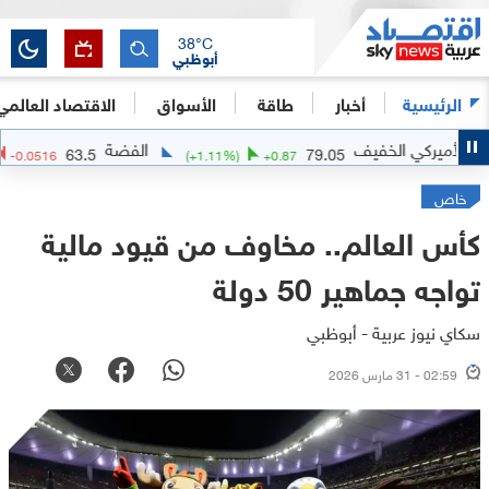
38
°C
أبوظبي
الرئيسية
أخبار
طاقة
الأسواق
الاقتصاد العالمي
ي الخفيف
الفضة
63.5
79.05
(
-0.08
%)
-0.0516
(
+
1.11
%)
+
0.87
خاص
كأس العالم.. مخاوف من قيود مالية
تواجه جماهير 50 دولة
سكاي نيوز عربية - أبوظبي
02:59 - 31 مارس 2026