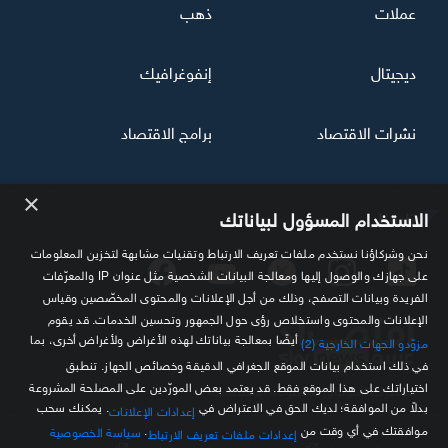
عملات
ذهب
ديجيتال
إنفوغرافيك
نشرات الاقتصاد
برامج الاقتصاد
×
تابعنا
الاستخدام المسؤول لبياناتك
نحن وشركاؤنا نستخدم ملفات تعريف الارتباط وتقنيات مشابهة لتخزين المعلومات
على جهازك والوصول إليها ومعالجة البيانات الشخصية مثل عنوان IP والمعرّفات
الفريدة وبيانات التصفح، وذلك من أجل الإعلانات والمحتوى المخصّصين وقياس
الإعلانات والمحتوى واستخلاص رؤى حول الجمهور وتحسين الخدمات. قد يقوم
أيضًا بمعالجة بياناتك لهذه الأغراض ولأغراض أخرى، بما
مزوّدو الجهات الخارجية (2)
في ذلك استخدام بيانات الموقع الجغرافي الدقيقة وخصائص الجهاز. تنطبق
اختياراتك على هذا الموقع فقط. قد يعتمد بعض المورّدين على المصلحة المشروعة
مصدرك الموثوق للمعلومة الاقتصادية
بدلاً من الموافقة؛ لديك الحق في الاعتراض في
. يمكنك سحب
إعدادات الإعلانات
موافقتك في أي وقت من
.
سياسة الخصوصية
إعدادات ملفات تعريف الارتباط
سياسة الخصوصية
الشروط والأحكام