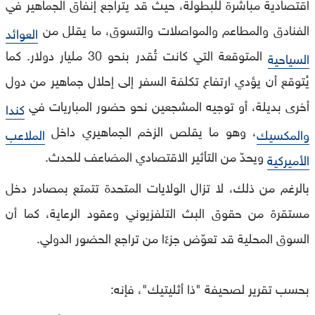
اقتصادية مباشرة للبطولة، حيث قد يتراجع إنفاق الجماهير في
الفنادق والمطاعم والمواصلات والتسوق، ما يقلل من
العوائد
المتوقعة التي كانت تُقدر بنحو 30 مليار دولار. كما
السياحية
يُتوقع أن يؤدي ارتفاع تكلفة السفر إلى إحلال جماهير من دول
أخرى بديلة، أو توجيه المشجعين نحو حضور المباريات في
كندا
، وهو ما يقلص الزخم الجماهيري داخل
والمكسيك
الملاعب
ويحدّ من التأثير الاقتصادي المضاعف للحدث.
الأميركية
بالرغم من ذلك، لا تزال الولايات المتحدة تتمتع بمصادر دخل
مستقرة من حقوق البث التلفزيوني وعقود الرعاية، كما أن
السوق المحلية قد تعوّض جزءًا من تراجع الحضور الدولي.
بحسب تقرير لصحيفة "ذا أثليتيك"، فإنه: