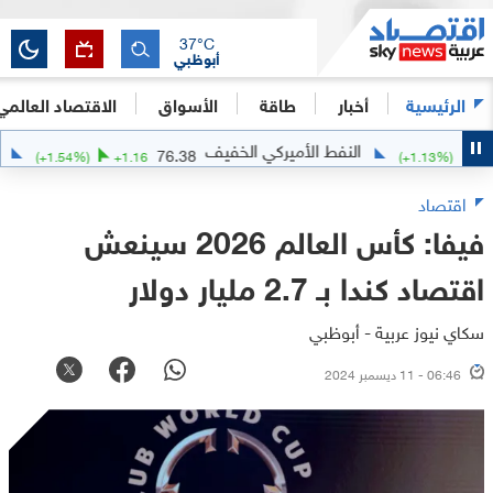
37
°C
أبوظبي
الرئيسية
أخبار
طاقة
الأسواق
الاقتصاد العالمي
النفط الأميركي الخفيف
الفضة
76.38
(
+
1.54
%)
+
1.16
(
+
1.13
اقتصاد
فيفا: كأس العالم 2026 سينعش
اقتصاد كندا بـ 2.7 مليار دولار
سكاي نيوز عربية - أبوظبي
06:46 - 11 ديسمبر 2024