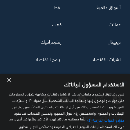
أسواق عالمية
نفط
عملات
ذهب
ديجيتال
إنفوغرافيك
نشرات الاقتصاد
برامج الاقتصاد
×
تابعنا
الاستخدام المسؤول لبياناتك
نحن وشركاؤنا نستخدم ملفات تعريف الارتباط وتقنيات مشابهة لتخزين المعلومات
على جهازك والوصول إليها ومعالجة البيانات الشخصية مثل عنوان IP والمعرّفات
الفريدة وبيانات التصفح، وذلك من أجل الإعلانات والمحتوى المخصّصين وقياس
الإعلانات والمحتوى واستخلاص رؤى حول الجمهور وتحسين الخدمات. قد يقوم
أيضًا بمعالجة بياناتك لهذه الأغراض ولأغراض أخرى، بما
مزوّدو الجهات الخارجية (2)
في ذلك استخدام بيانات الموقع الجغرافي الدقيقة وخصائص الجهاز. تنطبق