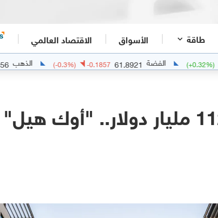
طاقة
الأسواق
الاقتصاد العالمي
الفضة
الذهب
4268.5356
61.8921
1
(
-0.3
%)
-0.1857
بأصول تتجاوز 112 مليار دولار.. "أوك