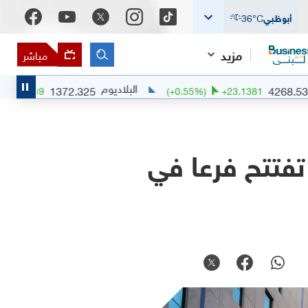
أبوظبي
°C
36
مزيد
مباشر
البلاديوم
1372.325
(
+
0.65
%)
+
8.9239
(
+
0.55
%)
+
23.138
 هيل" تفتتح فرعا في