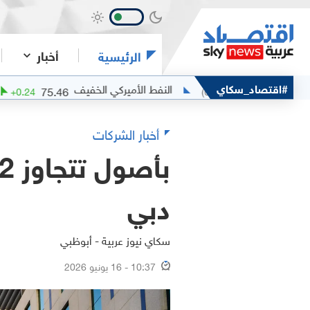
أخبار
الرئيسية
#اقتصاد_سكاي
النفط الأميركي الخفيف
75.46
77
(
+
0.32
%)
+
0.24
(
0
%)
0
أخبار الشركات
دبي
سكاي نيوز عربية - أبوظبي
10:37 - 16 يونيو 2026