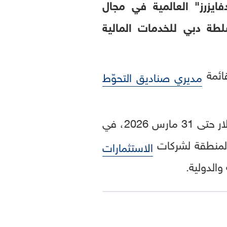
يزرز" العالمية في مجال
طة دبي للخدمات المالية
مديري صناديق التحوّط
يأتي توسع "أوك هيل أدفايزرز"، التي تمتلك أصولاً مدارة تبلغ حوالي 112 مليار دولار حتى 31 مارس 2026، في
 المنطقة لشركات
الاستثمارات
والدولية.