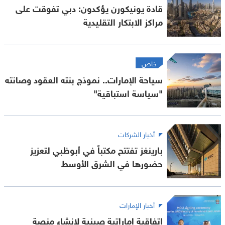
قادة يونيكورن يؤكدون: دبي تفوقت على
مراكز الابتكار التقليدية
خاص
سياحة الإمارات.. نموذج بنته العقود وصانته
"سياسة استباقية"
أخبار الشركات
بارينغز تفتتح مكتباً في أبوظبي لتعزيز
حضورها في الشرق الأوسط
أخبار الإمارات
اتفاقية إماراتية صينية لإنشاء منصة