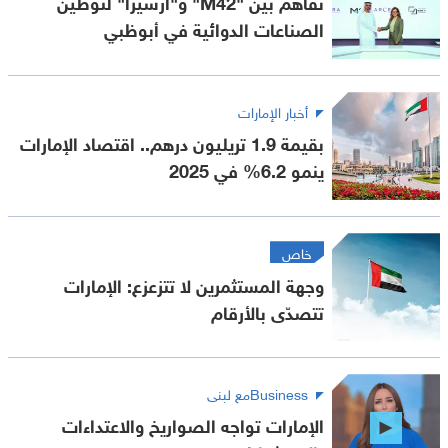
تفاهم بين "M42" و"أرسيرا" لتوطين
الصناعات الدوائية في أبوظبي
أخبار الإمارات
بقيمة 1.9 تريليون درهم.. اقتصاد الإمارات
ينمو 6.2% في 2025
خاص
وجهة المستثمرين لا تتزعزع: الإمارات
تتصدّى بالأرقام
Businessمع لبنى
الإمارات تواجه الصواريخ والاعتداءات