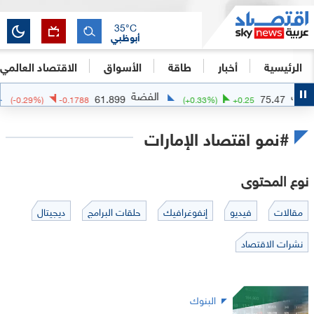
35
°C
أبوظبي
الرئيسية
أخبار
طاقة
الأسواق
الاقتصاد العالمي
الفضة
الذهب
61.8315
61.899
(
-0.29
%)
-0.1788
(
+
0.33
%)
#نمو اقتصاد الإمارات
نوع المحتوى
مقالات
فيديو
إنفوغرافيك
حلقات البرامج
ديجيتال
نشرات الاقتصاد
البنوك