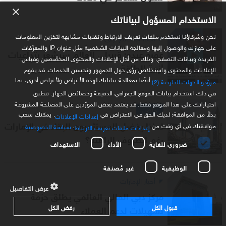
×
الاستخدام المسؤول لبياناتك
نحن وشركاؤنا نستخدم ملفات تعريف الارتباط وتقنيات مشابهة لتخزين المعلومات
Businessمع لبنى
على جهازك والوصول إليها ومعالجة البيانات الشخصية مثل عنوان IP والمعرّفات
عمرو عبده: قريبا .. العالم سيشعر بتداعيات
الفريدة وبيانات التصفح، وذلك من أجل الإعلانات والمحتوى المخصّصين وقياس
أزمة الطاقة
الإعلانات والمحتوى واستخلاص رؤى حول الجمهور وتحسين الخدمات. قد يقوم
أيضًا بمعالجة بياناتك لهذه الأغراض ولأغراض أخرى، بما
مزوّدو الجهات الخارجية (2)
في ذلك استخدام بيانات الموقع الجغرافي الدقيقة وخصائص الجهاز. تنطبق
اختياراتك على هذا الموقع فقط. قد يعتمد بعض المورّدين على المصلحة المشروعة
خاص
بدلاً من الموافقة؛ لديك الحق في الاعتراض في
. يمكنك سحب
إعدادات الإعلانات
لماذا يفضل المستثمرون البقاء في الإمارات
موافقتك في أي وقت من
.
سياسة الخصوصية
إعدادات ملفات تعريف الارتباط
رغم الظروف الراهنة؟
ضروري للغاية
الأداء
الاستهداف
الوظيفية
غير مُصنفة
أخبار الإمارات
عرض التفاصيل
مركز دبي المالي العالمي يطلق حزمة
قبول الكل
رفض الكل
تسهيلات لدعم العملاء