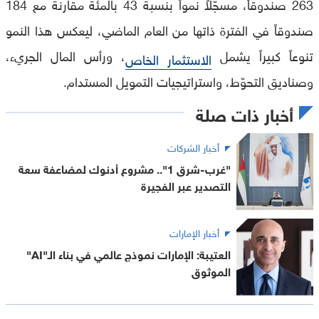
263 صندوقاً، مسجّلاً نمواً بنسبة 43 بالمئة مقارنة مع 184
صندوقاً في الفترة ذاتها من العام الماضي، ليعكس هذا النمو
تنوعاً كبيراً يشمل
، ورأس المال الجريء،
الاستثمار الخاص
وصناديق التحوّط، واستراتيجيات التمويل المستدام.
أخبار ذات صلة
أخبار الشركات
"غرب-شرق 1".. مشروع أدنوك لمضاعفة سعة
التصدير عبر الفجيرة
أخبار الإمارات
العتيبة: الإمارات نموذج عالمي في بناء الـ"AI"
الموثوق