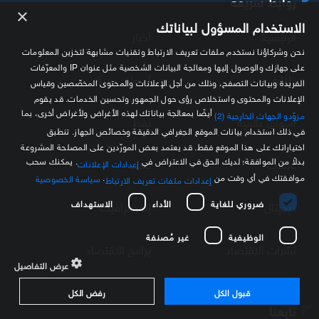
روابط سريعة
×
الاستخدام المسؤول لبياناتك
الرئيسية
أخبار
نحن وشركاؤنا نستخدم ملفات تعريف الارتباط وتقنيات مشابهة لتخزين المعلومات
على جهازك والوصول إليها ومعالجة البيانات الشخصية مثل عنوان IP والمعرّفات
طاقة
أسواق عربية
الفريدة وبيانات التصفح، وذلك من أجل الإعلانات والمحتوى المخصّصين وقياس
الإعلانات والمحتوى واستخلاص رؤى حول الجمهور وتحسين الخدمات. قد يقوم
أيضًا بمعالجة بياناتك لهذه الأغراض ولأغراض أخرى، بما
مزوّدو الجهات الخارجية (2)
أسواق عالمية
نفط
في ذلك استخدام بيانات الموقع الجغرافي الدقيقة وخصائص الجهاز. تنطبق
اختياراتك على هذا الموقع فقط. قد يعتمد بعض المورّدين على المصلحة المشروعة
بدلاً من الموافقة؛ لديك الحق في الاعتراض في
. يمكنك سحب
عملات
ذهب
إعدادات الإعلانات
موافقتك في أي وقت من
.
سياسة الخصوصية
إعدادات ملفات تعريف الارتباط
ضروري للغاية
الأداء
الاستهداف
ديجيتال
إنفوغرافيك
الوظيفية
غير مُصنفة
نشرات الاقتصاد
برامج الاقتصاد
عرض التفاصيل
قبول الكل
رفض الكل
تابعنا