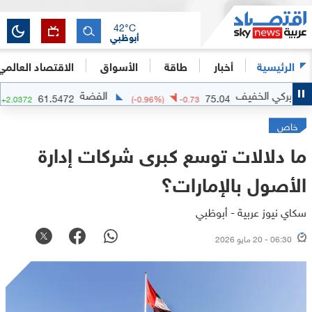
42
°C
أبوظبي
الرئيسية
أخبار
طاقة
الأسواق
الاقتصاد العالمي
يف
الفضة
61.5472
75.04
(
+
3.42
%)
+
2.0372
(
-0.96
%)
-0.73
خاص
ما دلالات توسع كبرى شركات إدارة
الأصول بالإمارات؟
سكاي نيوز عربية - أبوظبي
06:30 - 20 مايو 2026