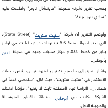
بحسب تقرير نشرته صحيفة "فايننشال تايمز" واطلعت عليه
"سكاي نيوز عربية".
وأوضح التقرير أن شركة "
" (State Street)،
ستيت ستريت
التي تدير أصولاً بقيمة 5.6 تريليونات دولار، أعلنت في أواخر
يناير عن خطط لافتتاح مركز عمليات جديد في مدينة
العين
بأبوظبي.
وأشار التقرير إلى ما صرح به يورغ أمبروسيوس، رئيس خدمات
الاستثمار في "ستيت ستريت"، حيث قال: "سنمضي قدماً في
خطتنا. إن التزامنا تجاه المنطقة ثابت لا يتغير"، مؤكداً امتلاك
الشركة مكاتب في
ومتفائلاً بالآفاق المتوسطة
أبوظبي
والطويلة الأجل.