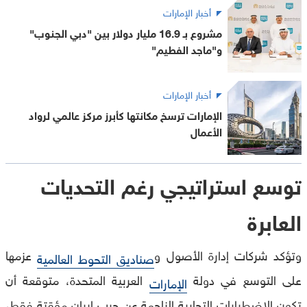
أخبار الإمارات
مشروع بـ 16.9 مليار دولار بين "دبي الجنوب"
و"ماجد الفطيم"
أخبار الإمارات
الإمارات ترسخ مكانتها كأبرز مركز عالمي لرواد
الأعمال
توسع استراتيجي رغم التحديات
العابرة
وتؤكد شركات إدارة الأصول و
عزمها
صناديق التحوط العالمية
على التوسع في دولة
العربية المتحدة، متوقعة أن
الإمارات
تكون الاضطرابات التجارية الناجمة عن حرب إيران مؤقتة فقط،