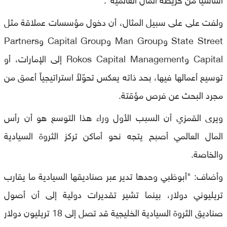
ولفت على على سبيل المثال، أن دخول مؤسسات عملاقة مثل
State Street وMan Group وCapital Group وPartners
Capital وRokos Capital Management إلى الإمارات، أو
توسيع أعمالها فيها، بحد ذاته يعكس تحوّلاً استراتيجياً أعمق من
مجرد البحث عن فرص مؤقتة.
ويرى القمزي أن السبب الأول وراء هذا التوسع هو أن رأس
المال العالمي أصبح يتجه نحو أماكن تركز الثروة السيادية
والخاصة.
وأضاف: "أبوظبي وحدها تدير عبر صناديقها السيادية ما يقارب
تريليوني دولار، بينما تشير تقديرات دولية إلى أن أصول
صناديق الثروة السيادية الخليجية قد تصل إلى 18 تريليون دولار