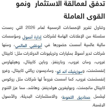
تدفق لعمالقة الاستثمار ونمو
القوى العاملة
وتناول تقرير الإحصاءات الرسمية لعام 2026 التي رصدت
سلسلة من الإعلانات الهامة لشركات
ومؤسسات
إدارة أصول
مالية عالمية أسست حضورها في
، ومنها
أبوظبي العالمي
شركات تدير أصولاً بمليارات وتريليونات الدولارات مثل: كابيتال
غروب، ومان غروب، وبارينغز، وباين كابيتال، وهيلهاوس
إنفستمنت، و
، وماديسون ريالتي كابيتال، وغرو
موزينيك آند كو
إنفستمنت غروب. كما أسست فروعاً لها شركات مثل روكوس
كابيتال مانجمنت، وبوليغرين هولدينغز، وهاشد، مما عزز التنوع
ليشمل
، والاستثمارات البديلة، والأصول
صناديق التحوط
الرقمية.