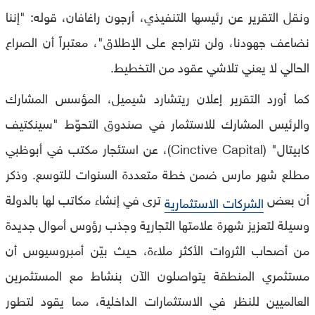
ونقل التقرير عن رئيسها التنفيذي، أرجون راغافان، قوله: "إننا
نضاعف جهودنا، ولن نتراجع على الإطلاق"، معتبراً أن الصراع
الحالي لا يعني تلاشي عقود من التخطيط.
كما أورد التقرير إعلان ريتشارد شيميل، المؤسس المشارك
والرئيس المشارك للاستثمار في صندوق التحوّط "سينكتيف
كابيتال" (Cinctive Capital)، عن استئجار مكتب في أبوظبي
مطلع شهر مارس ضمن خطة متعددة السنوات للتوسع. وذكر
أن بعض
ترى في إنشاء مكاتب لها بالدولة
الشركات الاستثمارية
وسيلة لتعزيز شهرة علامتها التجارية وجذب رؤوس أموال جديدة
من أصحاب الثروات الأكثر ملاءة، حيث بيّن أمبروسيوس أن
مستثمري المنطقة يتواصلون الآن بنشاط مع المستثمرين
العالميين للنظر في الاستثمارات الداخلية، مما يقود لتطور