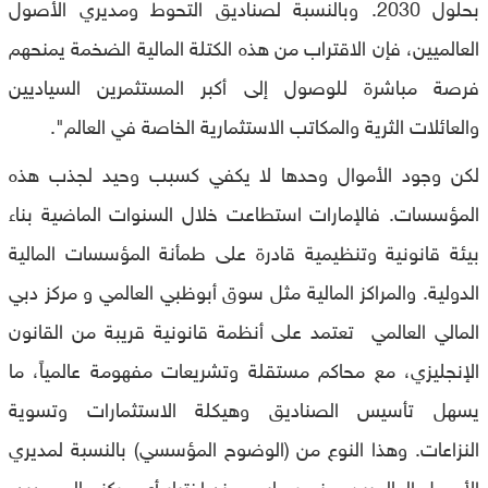
بحلول 2030. وبالنسبة لصناديق التحوط ومديري الأصول
العالميين، فإن الاقتراب من هذه الكتلة المالية الضخمة يمنحهم
فرصة مباشرة للوصول إلى أكبر المستثمرين السياديين
والعائلات الثرية والمكاتب الاستثمارية الخاصة في العالم".
لكن وجود الأموال وحدها لا يكفي كسبب وحيد لجذب هذه
المؤسسات. فالإمارات استطاعت خلال السنوات الماضية بناء
بيئة قانونية وتنظيمية قادرة على طمأنة المؤسسات المالية
الدولية. والمراكز المالية مثل سوق أبوظبي العالمي و مركز دبي
المالي العالمي تعتمد على أنظمة قانونية قريبة من القانون
الإنجليزي، مع محاكم مستقلة وتشريعات مفهومة عالمياً، ما
يسهل تأسيس الصناديق وهيكلة الاستثمارات وتسوية
النزاعات. وهذا النوع من (الوضوح المؤسسي) بالنسبة لمديري
الأصول العالميين، عنصر حاسم عند اختيار أي مركز مالي جديد،