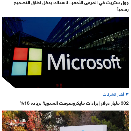
وول ستريت في المرمى الأحمر.. ناسداك يدخل نطاق التصحيح
رسمياً
أخبار الشركات
332 مليار دولار إيرادات مايكروسوفت السنوية بزيادة 18%