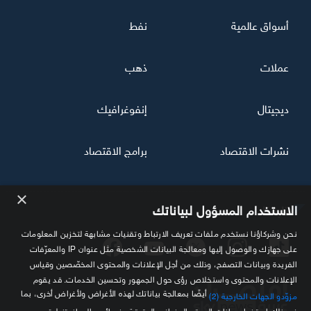
أسواق عالمية
نفط
عملات
ذهب
ديجيتال
إنفوغرافيك
نشرات الاقتصاد
برامج الاقتصاد
×
تابعنا
الاستخدام المسؤول لبياناتك
نحن وشركاؤنا نستخدم ملفات تعريف الارتباط وتقنيات مشابهة لتخزين المعلومات
على جهازك والوصول إليها ومعالجة البيانات الشخصية مثل عنوان IP والمعرّفات
الفريدة وبيانات التصفح، وذلك من أجل الإعلانات والمحتوى المخصّصين وقياس
الإعلانات والمحتوى واستخلاص رؤى حول الجمهور وتحسين الخدمات. قد يقوم
أيضًا بمعالجة بياناتك لهذه الأغراض ولأغراض أخرى، بما
مزوّدو الجهات الخارجية (2)
في ذلك استخدام بيانات الموقع الجغرافي الدقيقة وخصائص الجهاز. تنطبق