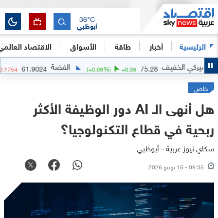
36
°C
أبوظبي
الرئيسية
أخبار
طاقة
الأسواق
الاقتصاد العالمي
لخفيف
الفضة
61.9024
75.28
(
-0.28
%)
-0.1754
(
+
0.08
%)
+
0.06
خاص
هل أنهى الـ AI دور الوظيفة الأكثر
ربحية في قطاع التكنولوجيا؟
سكاي نيوز عربية - أبوظبي
09:35 - 15 يونيو 2026