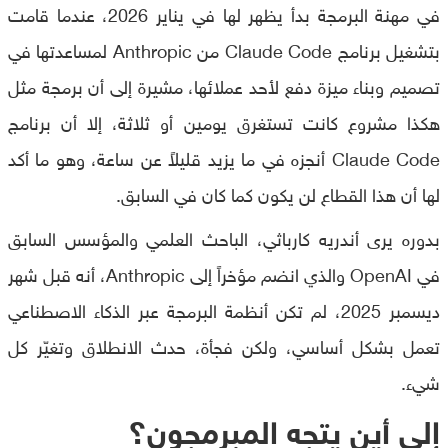
في مهنة البرمجة بدأ يظهر لها في يناير 2026، عندما قامت
بتشغيل برنامج Claude Code من Anthropic لمساعدتها في
تصميم وبناء ميزة دفع لأحد عملائها، مشيرة إلى أن برمجة مثل
هكذا مشروع كانت تستغرق يومين أو ثلاثة، إلا أن برنامج
Claude Code أنجزه في ما يزيد قليلاً عن ساعة، وهو ما أكد
لها أن هذا القطاع لن يكون كما كان في السابق.
بدوره يرى أندريه كارباثي، الباحث العلمي والمؤسس السابق
في OpenAI والذي انضم مؤخراً إلى Anthropic، أنه قبل شهر
ديسمبر 2025، لم تكن أنظمة البرمجة عبر الذكاء الاصطناعي
تعمل بشكل أساسي، ولكن فجأة، حدث الانطلاق وتغيّر كل
شيء.
إلى أين يتجه المبرمجون؟