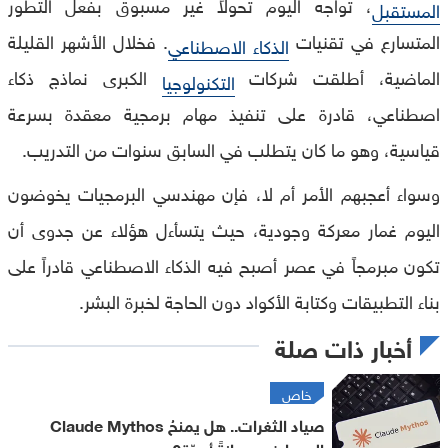
، تواجه اليوم تحولاً غير مسبوق بفعل التطور
المستقبل
المتسارع في تقنيات
. فخلال الأشهر القليلة
الذكاء الاصطناعي
الماضية، أطلقت شركات
الكبرى نماذج ذكاء
التكنولوجيا
اصطناعي، قادرة على تنفيذ مهام برمجية معقدة بسرعة
قياسية، وهو ما كان يتطلب في السابق سنوات من التدريب.
وسواء أعجبهم الأمر أم لا، فإن مهندسي البرمجيات يخوضون
اليوم غمار معركة وجودية، حيث يتسأءل هؤلاء عن جدوى أن
تكون مبرمجاً في عصر أصبح فيه الذكاء الاصطناعي قادراً على
بناء التطبيقات وكتابة الأكواد دون الحاجة لخبرة البشر.
أخبار ذات صلة
خاص
صياد الثغرات.. هل يمنحُ Claude Mythos
المصارف حصانةً أبديّة؟