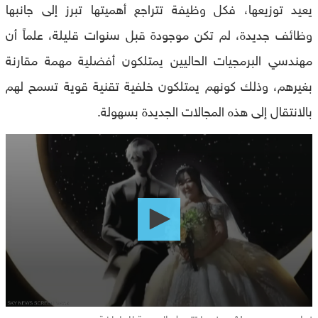
يعيد توزيعها، فكل وظيفة تتراجع أهميتها تبرز إلى جانبها
وظائف جديدة، لم تكن موجودة قبل سنوات قليلة، علماً أن
مهندسي البرمجيات الحاليين يمتلكون أفضلية مهمة مقارنة
بغيرهم، وذلك كونهم يمتلكون خلفية تقنية قوية تسمح لهم
بالانتقال إلى هذه المجالات الجديدة بسهولة.
0
seconds
of
0
seconds
زواج وهمي من AI.. عندما تتحول البرمجة للعاطفة