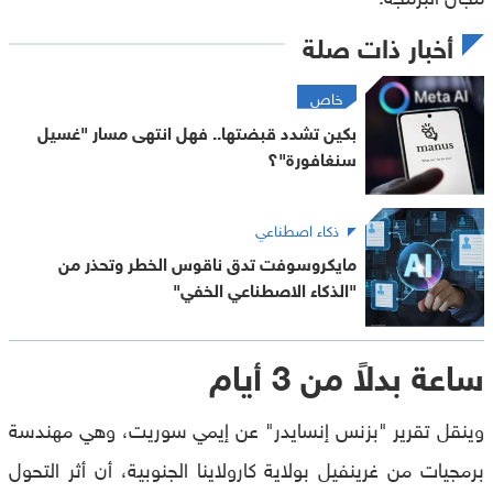
أخبار ذات صلة
خاص
بكين تشدد قبضتها.. فهل انتهى مسار "غسيل
سنغافورة"؟
ذكاء اصطناعي
مايكروسوفت تدق ناقوس الخطر وتحذر من
"الذكاء الاصطناعي الخفي"
ساعة بدلاً من 3 أيام
وينقل تقرير "بزنس إنسايدر" عن إيمي سوريت، وهي مهندسة
برمجيات من غرينفيل بولاية كارولاينا الجنوبية، أن أثر التحول