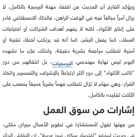
ويؤكد القارح أن الحديث عن اختفاء مهنة البرمجة بالكامل، لا
يزال أمراً مبالغاً فيه في الوقت الراهن، فالذكاء الاصطناعي قادر
على إنتاج الأكواد، لكنه لا يفهم أهداف الشركات أو احتياجات
العملاء، كما يفعل البشر، كما أنه قد يرتكب أخطاء تقنية أو
أمنية تتطلب مراجعة بشرية دقيقة، ولذلك فإن ما نشهده
اليوم ليس نهاية مهندسي
، بل انتقالهم من دور
البرمجيات
"كاتب الأكواد" إلى دور أكثر ارتباطاً بالإشراف والتصميم واتخاذ
القرار، وهي مهام لا تزال تتطلب فهماً بشرياً عميقاً يصعب على
الآلات تقليده بالكامل.
إشارات من سوق العمل
من جهتها تقول المستشارة في تطوير الأعمال ميراي ملكي،
في حديث لموقع "اقتصاد سكاي نيوز عربية"، إن النقاش الدائر