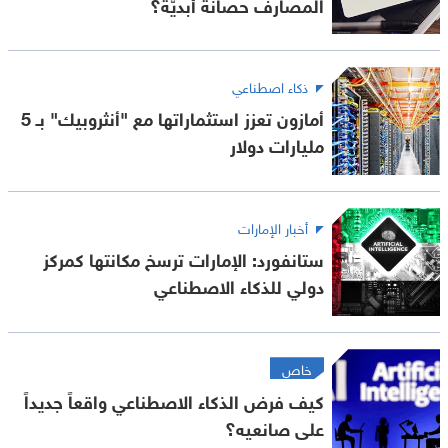
المصارف حصانةً أبديّة؟
ذكاء اصطناعي
أمازون تعزز استثماراتها مع "أنثروبيك" بـ 5
مليارات دولار
أخبار الإمارات
ستانفورد: الإمارات ترسخ مكانتها كمركز
دولي للذكاء الاصطناعي
خاص
كيف فرض الذكاء الاصطناعي واقعاً جديداً
على صانعيه؟