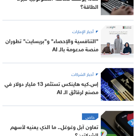
الطاقة؟
أخبار الإمارات
"التنافسية والإحصاء" و"بريسايت" تطوران
منصة مدعومة بالـ AI
أخبار الشركات
إس.كيه هاينكس تستثمر 13 مليار دولار في
مصنع لرقائق الـ AI
خاص
تعاون آبل وغوغل.. ما الذي يعنيه لأسهم
الشركتين؟