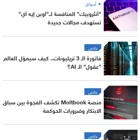
أسواق
"أنثروبيك" المنافسة لــ"أوبن إيه آي"
تستهدف مجالات جديدة
خاص
فاتورة الـ 3 تريليونات.. كيف سيموّل العالم
"عقول" الـ AI؟
خاص
منصة Moltbook تكشف الفجوة بين سباق
الابتكار وضرورات الحوكمة
خاص