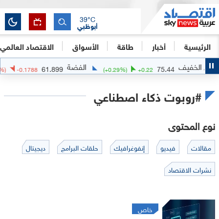
39
°C
أبوظبي
الرئيسية
أخبار
طاقة
الأسواق
الاقتصاد العالمي
الفضة
الذه
61.899
75.
(
-0.29
%)
-0.1788
(
+
0.29
%)
+
0.22
#روبوت ذكاء اصطناعي
نوع المحتوى
مقالات
فيديو
إنفوغرافيك
حلقات البرامج
ديجيتال
نشرات الاقتصاد
خاص