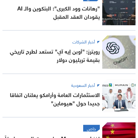
"رهانات وود الكبرى": البتكوين والـ AI
يقودان العقد المقبل
أخبار الشركات
رويترز: "أوبن إيه آي" تستعد لطرح تاريخي
بقيمة تريليون دولار
أخبار السعودية
الاستثمارات العامة وأرامكو يعلنان اتفاقا
جديدا حول "هيوماين"
خاص