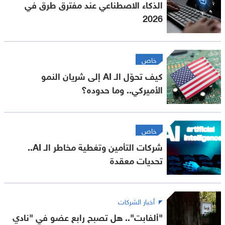
الذكاء الاصطناعي عند مفترق طرق في
2026
خاص
كيف تحوّل الـ AI إلى شريان النمو
الأميركي.. وما حدوده؟
خاص
شركات التأمين وتغطية مخاطر الـ AI..
تحديات معقدة
أخبار الشركات
"ألفابت".. هل تصبح رابع عضو في "نادي