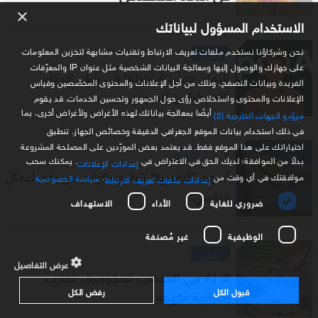
×
الاستخدام المسؤول لبياناتك
نحن وشركاؤنا نستخدم ملفات تعريف الارتباط وتقنيات مشابهة لتخزين المعلومات
خاص
على جهازك والوصول إليها ومعالجة البيانات الشخصية مثل عنوان IP والمعرّفات
ألتمان يحذّر: لا تقللوا من شأن الذكاء
الفريدة وبيانات التصفح، وذلك من أجل الإعلانات والمحتوى المخصّصين وقياس
الاصطناعي الصيني
الإعلانات والمحتوى واستخلاص رؤى حول الجمهور وتحسين الخدمات. قد يقوم
أيضًا بمعالجة بياناتك لهذه الأغراض ولأغراض أخرى، بما
مزوّدو الجهات الخارجية (2)
في ذلك استخدام بيانات الموقع الجغرافي الدقيقة وخصائص الجهاز. تنطبق
اختياراتك على هذا الموقع فقط. قد يعتمد بعض المورّدين على المصلحة المشروعة
أخبار الشركات
بدلاً من الموافقة؛ لديك الحق في الاعتراض في
. يمكنك سحب
إعدادات الإعلانات
أسهم "انفيديا" تتراجع بالرغم من رقم أعمال
موافقتك في أي وقت من
.
سياسة الخصوصية
إعدادات ملفات تعريف الارتباط
قياسي
ضروري للغاية
الأداء
الاستهداف
الوظيفية
غير مُصنفة
خاص
عرض التفاصيل
الـ AI في الخدمات الحكومية.. تجارب
قبول الكل
رفض الكل
إماراتية مُلهمة