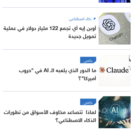
ذكاء اصطناعي
أوبن إيه آي تجمع 122 مليار دولار في عملية
تمويل جديدة
خاص
ما الدور الذي يلعبه الـ AI في "حروب
أميركا"؟
خاص
لماذا تتصاعد مخاوف الأسواق من تطورات
الذكاء الاصطناعي؟