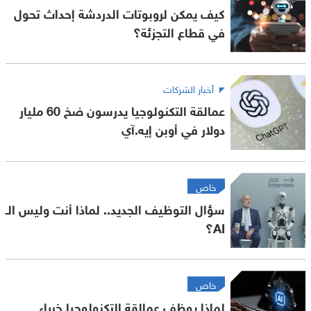
كيف يمكن لروبوتات الدردشة إحداث تحول
في قطاع التجزئة؟
أخبار الشركات
عمالقة التكنولوجيا يدرسون ضخ 60 مليار
دولار في أوبن إيه.آي
خاص
سؤال التوظيف الجديد.. لماذا أنت وليس الـ
AI؟
خاص
لماذا يوظف عمالقة التكنولوجيا خبراء