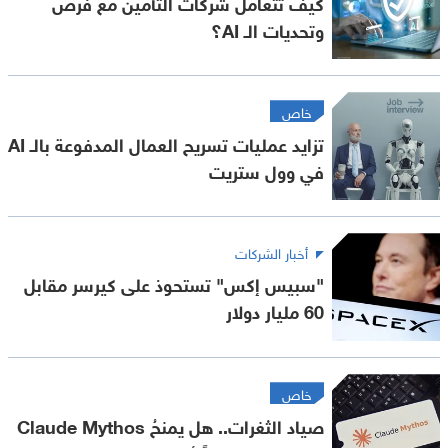
كيف تتعامل شركات التأمين مع فرص
وتحديات الـ AI؟
خاص
تزايد عمليات تسريح العمال المدفوعة بالـ AI
في وول ستريت
أخبار الشركات
"سبيس إكس" تستحوذ على كيرسر مقابل
60 مليار دولار
خاص
صياد الثغرات.. هل يمنحُ Claude Mythos