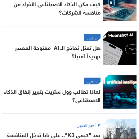
كيف مكّن الذكاء الاصطناعي الأفراد من
منافسة الشركات؟
خاص
هل تمثل نماذج الـ AI مفتوحة المصدر
تهديداً أمنياً؟
خاص
لماذا تطالب وول ستريت بتبرير إنفاق الذكاء
الاصطناعي؟
أخبار الصين
بعد "كيمي K3".. علي بابا تدخل المنافسة