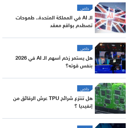
خاص
الـ AI في المملكة المتحدة.. طموحات
تصطدم بواقع معقد
خاص
هل يستمر زخم أسهم الـ AI في 2026
بنفس قوته؟
خاص
هل تنتزع شرائح TPU عرش الرقائق من
إنفيديا ؟