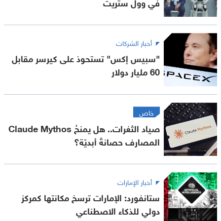
في وول ستريت
أخبار الشركات
"سبيس إكس" تستحوذ على كيرسر مقابل
60 مليار دولار
خاص
صياد الثغرات.. هل يمنحُ Claude Mythos
المصارف حصانةً أبديّة؟
أخبار الإمارات
ستانفورد: الإمارات ترسخ مكانتها كمركز
دولي للذكاء الاصطناعي