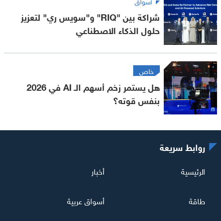
أسواق
شراكة بين "RIQ" و"سويس ري" لتعزيز
حلول الذكاء الاصطناعي
خاص
هل يستمر زخم أسهم الـ AI في 2026
بنفس قوته؟
روابط سريعة
الرئيسية
أخبار
طاقة
أسواق عربية