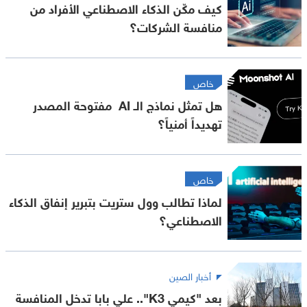
كيف مكّن الذكاء الاصطناعي الأفراد من
منافسة الشركات؟
خاص
هل تمثل نماذج الـ AI مفتوحة المصدر
تهديداً أمنياً؟
خاص
لماذا تطالب وول ستريت بتبرير إنفاق الذكاء
الاصطناعي؟
أخبار الصين
بعد "كيمي K3".. علي بابا تدخل المنافسة