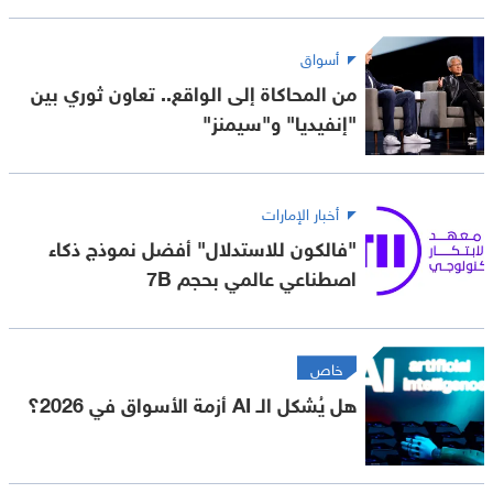
أسواق
من المحاكاة إلى الواقع.. تعاون ثوري بين
"إنفيديا" و"سيمنز"
أخبار الإمارات
"فالكون للاستدلال" أفضل نموذج ذكاء
اصطناعي عالمي بحجم 7B
خاص
هل يُشكل الـ AI أزمة الأسواق في 2026؟