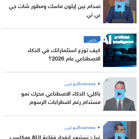
صدام بين إيلون ماسك ومطور شات جي
بي تي
خاص
كيف توزع استثماراتك في الذكاء
الاصطناعي عام 2026؟
Businessمع لبنى
باكلي: الذكاء الاصطناعي محرك نمو
مستدام رغم اضطرابات الرسوم
Businessمع لبنى
غيل: نستبعد انفجار فقاعة الـAI ومكاسب