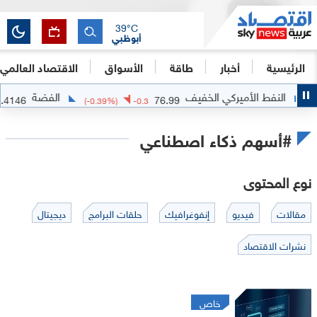
39
°C
أبوظبي
الرئيسية
أخبار
طاقة
الأسواق
الاقتصاد العالمي
نفط الأميركي الخفيف
الفضة
63.4146
76.99
1.9346
(
-0.39
%)
-0.3
#أسهم ذكاء اصطناعي
نوع المحتوى
مقالات
فيديو
إنفوغرافيك
حلقات البرامج
ديجيتال
نشرات الاقتصاد
خاص