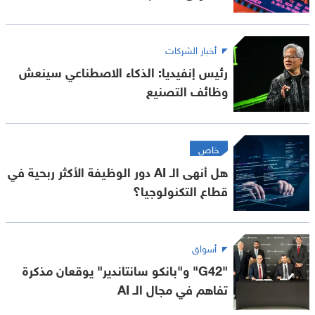
أخبار الشركات
رئيس إنفيديا: الذكاء الاصطناعي سينعش
وظائف التصنيع
خاص
هل أنهى الـ AI دور الوظيفة الأكثر ربحية في
قطاع التكنولوجيا؟
أسواق
"G42" و"بانكو سانتاندير" يوقعان مذكرة
تفاهم في مجال الـ AI