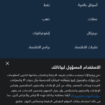
أسواق عالمية
نفط
عملات
ذهب
ديجيتال
إنفوغرافيك
نشرات الاقتصاد
برامج الاقتصاد
×
تابعنا
الاستخدام المسؤول لبياناتك
نحن وشركاؤنا نستخدم ملفات تعريف الارتباط وتقنيات مشابهة لتخزين المعلومات
على جهازك والوصول إليها ومعالجة البيانات الشخصية مثل عنوان IP والمعرّفات
الفريدة وبيانات التصفح، وذلك من أجل الإعلانات والمحتوى المخصّصين وقياس
الإعلانات والمحتوى واستخلاص رؤى حول الجمهور وتحسين الخدمات. قد يقوم
أيضًا بمعالجة بياناتك لهذه الأغراض ولأغراض أخرى، بما
مزوّدو الجهات الخارجية (2)
في ذلك استخدام بيانات الموقع الجغرافي الدقيقة وخصائص الجهاز. تنطبق