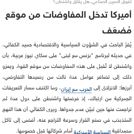
تفوق الصين الصناعي..هل يقلق واشنطن؟
أميركا تدخل المفاوضات من موقع
مُضعَف
يُقرّ الباحث في الشؤون السياسية والاقتصادية حميد الكفائي،
في حديثه لبرنامج "بزنس مع لبنى" على سكاي نيوز عربية، بأن
واشنطن لا تُقبل على هذه المفاوضات من موقع القوة. ويعزو
ذلك إلى تضافر عوامل عدة نالت من رصيدها التفاوضي،
أبرزها: الانزلاق إلى
، وما اكتنف مسار التعريفات
الحرب مع إيران
الجمركية من ارتباك، إذ فرضتها واشنطن على دول عدة ثم
تراجعت عنها حين تبيّن عدم جدواها. ويرى الكفائي أن هذا النهج
المتذبذب في صنع القرار وسرعة التراجع عنه، أفضى إلى تآكل
مصداقية
أمام شركائها قبل خصومها.
السياسة الأميركية