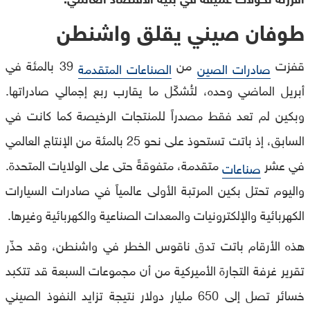
طوفان صيني يقلق واشنطن
قفزت
من
39 بالمئة في
صادرات الصين
الصناعات المتقدمة
أبريل الماضي وحده، لتُشكّل ما يقارب ربع إجمالي صادراتها.
وبكين لم تعد فقط مصدراً للمنتجات الرخيصة كما كانت في
السابق، إذ باتت تستحوذ على نحو 25 بالمئة من الإنتاج العالمي
في عشر
متقدمة، متفوقةً حتى على الولايات المتحدة.
صناعات
واليوم تحتل بكين المرتبة الأولى عالمياً في صادرات السيارات
الكهربائية والإلكترونيات والمعدات الصناعية والكهربائية وغيرها.
هذه الأرقام باتت تدق ناقوس الخطر في واشنطن، وقد حذّر
تقرير غرفة التجارة الأميركية من أن مجموعات السبعة قد تتكبد
خسائر تصل إلى 650 مليار دولار نتيجة تزايد النفوذ الصيني