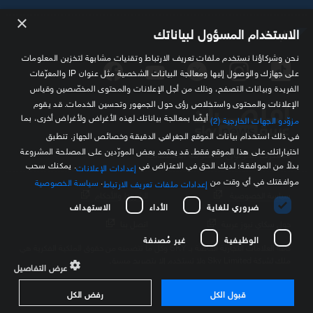
×
تابعنا
الاستخدام المسؤول لبياناتك
نحن وشركاؤنا نستخدم ملفات تعريف الارتباط وتقنيات مشابهة لتخزين المعلومات
على جهازك والوصول إليها ومعالجة البيانات الشخصية مثل عنوان IP والمعرّفات
الفريدة وبيانات التصفح، وذلك من أجل الإعلانات والمحتوى المخصّصين وقياس
الإعلانات والمحتوى واستخلاص رؤى حول الجمهور وتحسين الخدمات. قد يقوم
أيضًا بمعالجة بياناتك لهذه الأغراض ولأغراض أخرى، بما
مزوّدو الجهات الخارجية (2)
في ذلك استخدام بيانات الموقع الجغرافي الدقيقة وخصائص الجهاز. تنطبق
اختياراتك على هذا الموقع فقط. قد يعتمد بعض المورّدين على المصلحة المشروعة
مصدرك الموثوق للمعلومة الاقتصادية
بدلاً من الموافقة؛ لديك الحق في الاعتراض في
. يمكنك سحب
إعدادات الإعلانات
موافقتك في أي وقت من
.
سياسة الخصوصية
إعدادات ملفات تعريف الارتباط
سياسة الخصوصية
الشروط والأحكام
ضروري للغاية
الأداء
الاستهداف
حول سكاي نيوز عربية
اتصل بنا
الوظيفية
غير مُصنفة
كافة العلامات التجارية الخاصة بـ SKY وكل ما تتضمنه من حقوق الملكية الفكرية هي
ملك لشركة Sky Limited ولا تستخدم إلا بتصريح مسبق
عرض التفاصيل
قبول الكل
رفض الكل