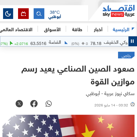
38
°C
أبوظبي
الرئيسية
أخبار
طاقة
الأسواق
الاقتصاد العالمي
الخفيف
الفضة
ا
63.5516
78.18
(
+
3.37
%)
+
2.0716
(
0
%)
0
خاص
صعود الصين الصناعي يعيد رسم
موازين القوة
سكاي نيوز عربية - أبوظبي
03:32 - 14 مايو 2026