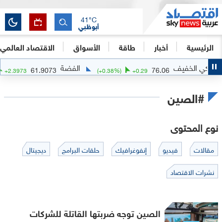
41
°C
أبوظبي
الرئيسية
أخبار
طاقة
الأسواق
الاقتصاد العالمي
الفضة
ا
61.9073
76.06
(
+
4.03
%)
+
2.3973
(
+
0.38
%)
+
0.29
#الصين
نوع المحتوى
مقالات
فيديو
إنفوغرافيك
حلقات البرامج
ديجيتال
نشرات الاقتصاد
الصين توجه ضربتها القاتلة للشركات