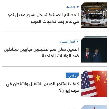
اقتصاد
المصانع الصينية تسجل أسرع معدل نمو
في عام رغم تداعيات الحرب
أخبار الصين
الصين تعلن فتح تحقيقين تجاريين متبادلين
ضد الولايات المتحدة
خاص
كيف تستثمر الصين انشغال واشنطن في
حرب إيران؟