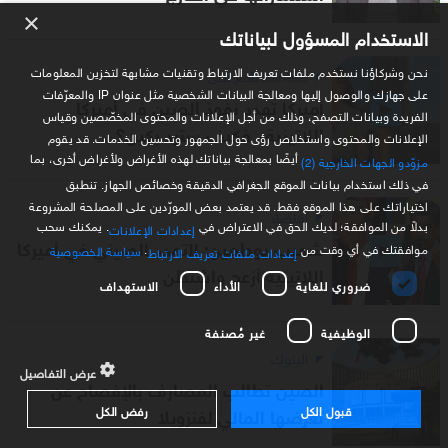
×
الاستخدام المسؤول لبياناتك
نحن وشركاؤنا نستخدم ملفات تعريف الارتباط وتقنيات مشابهة لتخزين المعلومات
Businessمع لبنى
على جهازك والوصول إليها ومعالجة البيانات الشخصية مثل عنوان IP والمعرّفات
أميركا تهدد نفوذ الصين في أميركا
الفريدة وبيانات التصفح، وذلك من أجل الإعلانات والمحتوى المخصّصين وقياس
اللاتينية.. فكيف سترد بكين؟
الإعلانات والمحتوى واستخلاص رؤى حول الجمهور وتحسين الخدمات. قد يقوم
أيضًا بمعالجة بياناتك لهذه الأغراض ولأغراض أخرى، بما
مزوّدو الجهات الخارجية (2)
في ذلك استخدام بيانات الموقع الجغرافي الدقيقة وخصائص الجهاز. تنطبق
اختياراتك على هذا الموقع فقط. قد يعتمد بعض المورّدين على المصلحة المشروعة
اقتصاد
بدلاً من الموافقة؛ لديك الحق في الاعتراض في
. يمكنك سحب
إعدادات الإعلانات
شعيب بوطمين: التمدد الصيني في أميركا
موافقتك في أي وقت من
.
سياسة الخصوصية
إعدادات ملفات تعريف الارتباط
اللاتينية أزعج واشنطن
ضروري للغاية
الأداء
الاستهداف
الوظيفية
غير مُصنفة
البنوك
عرض التفاصيل
الصين تطالب المصارف بالإفصاح عن
قبول الكل
رفض الكل
تعرضها المالي لفنزويلا