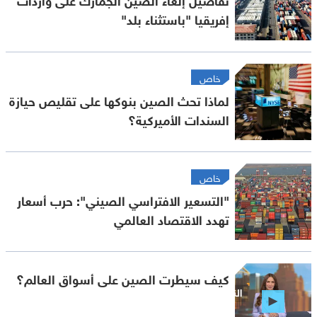
إفريقيا "باستثناء بلد"
خاص
لماذا تحث الصين بنوكها على تقليص حيازة
السندات الأميركية؟
خاص
"التسعير الافتراسي الصيني": حرب أسعار
تهدد الاقتصاد العالمي
كيف سيطرت الصين على أسواق العالم؟