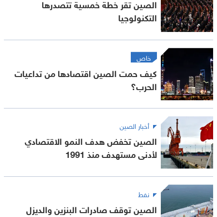
الصين تقر خطة خمسية تتصدرها
التكنولوجيا
خاص
كيف حمت الصين اقتصادها من تداعيات
الحرب؟
أخبار الصين
الصين تخفض هدف النمو الاقتصادي
لأدنى مستهدف منذ 1991
نفط
الصين توقف صادرات البنزين والديزل