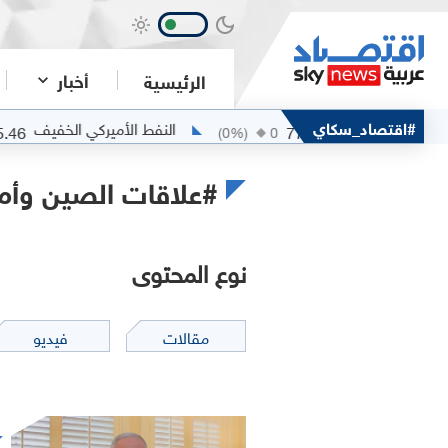
أخبار
الرئيسية
مربان
#اقتصاد_سكاي
النفط الأميركي الخفيف
75.46
77.94
)
+
0.24
(
0
%)
0
#علاقات الصين وأمي
نوع المحتوى
مقالات
فيديو