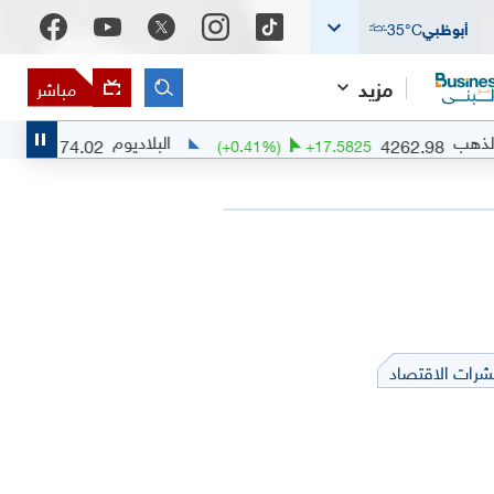
أبوظبي
°C
35
مزيد
مباشر
البلاديوم
1374.02
42
78
%)
+
10.6189
(
+
0.41
%)
+
17.5825
شرات الاقتصاد