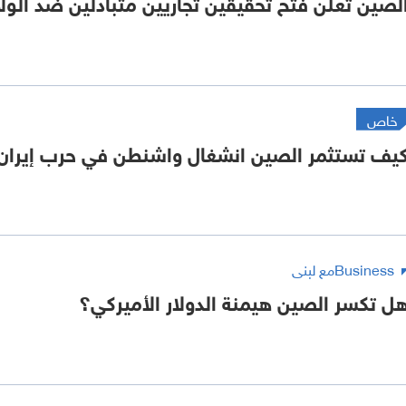
لصين تعلن فتح تحقيقين تجاريين متبادلين ضد الولا
خاص
يف تستثمر الصين انشغال واشنطن في حرب إيران
Businessمع لبنى
ل تكسر الصين هيمنة الدولار الأميركي؟