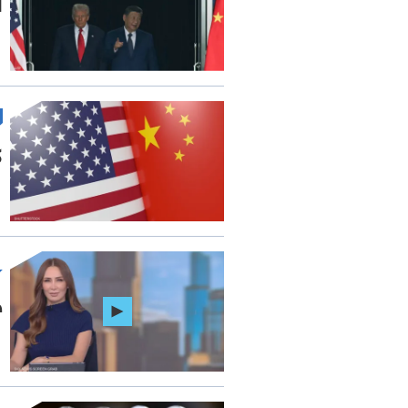
ا
ك
ه