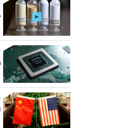
خ
ر
ا