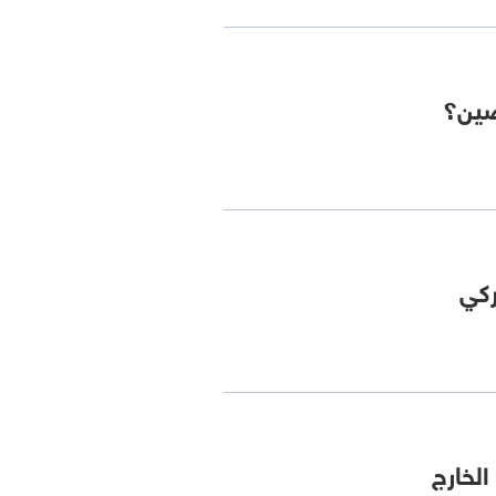
صين؟
ركي
الخارج