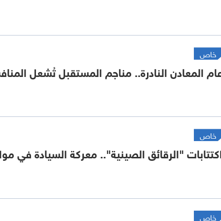
خاص
ام المعادن النادرة.. مناجم المستقبل تُشعل المناف
خاص
كتتابات "الرقائق الصينية".. معركة السيادة في موا
خاص