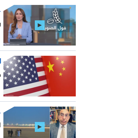
ر
ص
ا