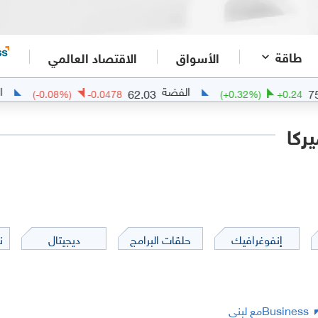
طاقة
الأسواق
الاقتصاد العالمي
الفضة
الذهب
62.98
62.03
(
-0.08
%)
-0.0478
(
+
0.32
%
ركا
إنفوغرافيك
حلقات البرامج
ديجيتال
ن
Businessمع لبنى