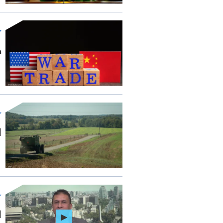
ه
ا
ا