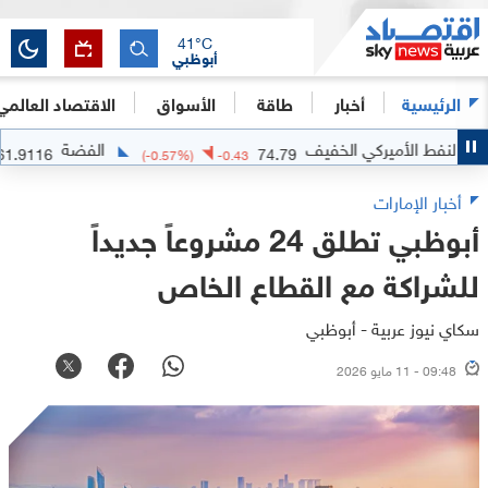
41
°C
أبوظبي
الرئيسية
أخبار
طاقة
الأسواق
الاقتصاد العالمي
 الأميركي الخفيف
الفضة
61.9116
74.79
-0.1662
(
-0.57
%)
-0.43
أخبار الإمارات
أبوظبي تطلق 24 مشروعاً جديداً
للشراكة مع القطاع الخاص
سكاي نيوز عربية - أبوظبي
09:48 - 11 مايو 2026