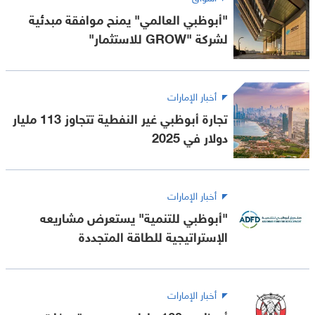
"أبوظبي العالمي" يمنح موافقة مبدئية
لشركة "GROW للاستثمار"
أخبار الإمارات
تجارة أبوظبي غير النفطية تتجاوز 113 مليار
دولار في 2025
أخبار الإمارات
"أبوظبي للتنمية" يستعرض مشاريعه
الإستراتيجية للطاقة المتجددة
أخبار الإمارات