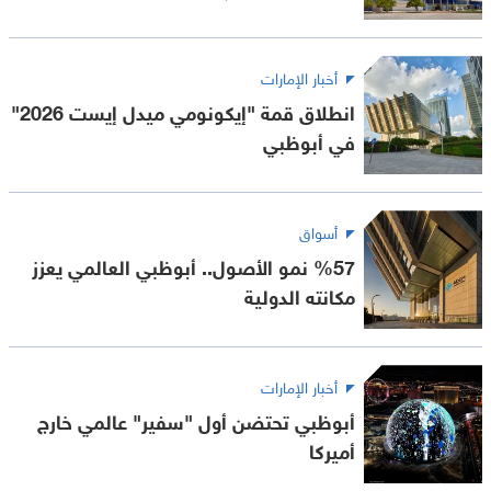
أخبار الإمارات
انطلاق قمة "إيكونومي ميدل إيست 2026"
في أبوظبي
أسواق
%57 نمو الأصول.. أبوظبي العالمي يعزز
مكانته الدولية
أخبار الإمارات
أبوظبي تحتضن أول "سفير" عالمي خارج
أميركا