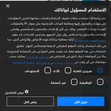
×
الاستخدام المسؤول لبياناتك
نحن وشركاؤنا نستخدم ملفات تعريف الارتباط وتقنيات مشابهة لتخزين المعلومات
أخبار الإمارات
على جهازك والوصول إليها ومعالجة البيانات الشخصية مثل عنوان IP والمعرّفات
صندوق النقد: اقتصاد أبوظبي ينمو 4.2%
الفريدة وبيانات التصفح، وذلك من أجل الإعلانات والمحتوى المخصّصين وقياس
ودبي 3.3% في 2025
الإعلانات والمحتوى واستخلاص رؤى حول الجمهور وتحسين الخدمات. قد يقوم
أيضًا بمعالجة بياناتك لهذه الأغراض ولأغراض أخرى، بما
مزوّدو الجهات الخارجية (2)
في ذلك استخدام بيانات الموقع الجغرافي الدقيقة وخصائص الجهاز. تنطبق
اختياراتك على هذا الموقع فقط. قد يعتمد بعض المورّدين على المصلحة المشروعة
أخبار الإمارات
بدلاً من الموافقة؛ لديك الحق في الاعتراض في
. يمكنك سحب
إعدادات الإعلانات
أبوظبي تدخل نادي الخمسة الكبار في سباق
موافقتك في أي وقت من
.
سياسة الخصوصية
إعدادات ملفات تعريف الارتباط
المدن الذكية عالمياً
ضروري للغاية
الأداء
الاستهداف
الوظيفية
غير مُصنفة
أخبار الشركات
عرض التفاصيل
مجموعة أكويلا تفتتح مكتبا للشرق الأوسط
قبول الكل
رفض الكل
في أبوظبي