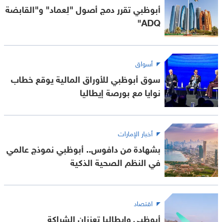
أبوظبي تقرر دمج أصول "لِعماد" و"القابضة
ADQ"
أسواق
سوق أبوظبي للأوراق المالية يوقع خطاب
نوايا مع بورصة إيطاليا
أخبار الإمارات
بشهادة من دافوس.. أبوظبي نموذج عالمي
في النظم الصحية الذكية
اقتصاد
أبوظبي وإيطاليا تعززان الشراكة