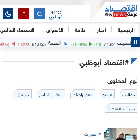
41
°C
أبوظبي
الرئيسية
أخبار
طاقة
الأسواق
الاقتصاد العالمي
الفضة
الذهب
61.055
77
(
-1.65
%)
-1.0228
(
+
3.46
%)
+
2.6
#اقتصاد أبوظبي
نوع المحتوى
مقالات
فيديو
إنفوغرافيك
حلقات البرامج
ديجيتال
نشرات الاقتصاد
عقارات