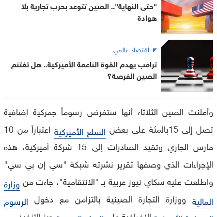
"حتى النهاية".. الصين تتوعد بحرب تجارية بلا
هوادة
اقتصاد عالمي
ترامب يهدم القوة الناعمة الأميركية.. هل تغتنم
الصين الفرصة؟
وأعلنت الصين الثلاثاء أنها ستفرض رسوماً جمركية إضافية
تصل إلى 15بالمئة على بعض
اعتباراً من 10
السلع الأميركية
مارس الجاري وتقيد الصادرات إلى 15 شركة أميركية، هذه
الإجراءات الذي وصفها تقرير نشرته شبكة "سي إن بي سي"
واطلعت عليه سكاي نيوز عربية بـ "الانتقامية"، جاءت من
وزارة
ووزارة التجارة الصينية بالتزامن مع دخول
المالية
الرسوم
الإضافية على
حيز التنفيذ.