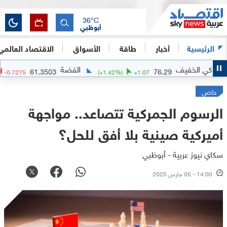
36
°C
أبوظبي
الرئيسية
أخبار
طاقة
الأسواق
الاقتصاد العالمي
يف
الفضة
61.3503
76.29
(
-1.17
%)
-0.7275
(
+
1.42
%)
+
1.07
خاص
الرسوم الجمركية تتصاعد.. مواجهة
أميركية صينية بلا أفق للحل؟
سكاي نيوز عربية - أبوظبي
14:00 - 05 مارس 2025