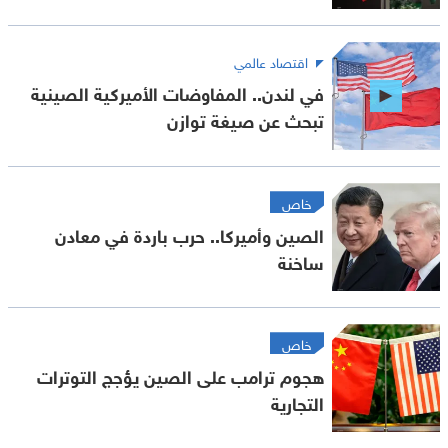
اقتصاد عالمي
في لندن.. المفاوضات الأميركية الصينية
تبحث عن صيغة توازن
خاص
الصين وأميركا.. حرب باردة في معادن
ساخنة
خاص
هجوم ترامب على الصين يؤجج التوترات
التجارية