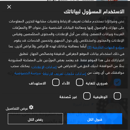
×
الاستخدام المسؤول لبياناتك
نحن وشركاؤنا نستخدم ملفات تعريف الارتباط وتقنيات مشابهة لتخزين المعلومات
أخبار الصين
على جهازك والوصول إليها ومعالجة البيانات الشخصية مثل عنوان IP والمعرّفات
يلين تحذر.. الصين سترد على رسوم
الفريدة وبيانات التصفح، وذلك من أجل الإعلانات والمحتوى المخصّصين وقياس
السيارات الكهربائية
الإعلانات والمحتوى واستخلاص رؤى حول الجمهور وتحسين الخدمات. قد يقوم
أيضًا بمعالجة بياناتك لهذه الأغراض ولأغراض أخرى، بما
مزوّدو الجهات الخارجية (2)
في ذلك استخدام بيانات الموقع الجغرافي الدقيقة وخصائص الجهاز. تنطبق
اختياراتك على هذا الموقع فقط. قد يعتمد بعض المورّدين على المصلحة المشروعة
خاص
بدلاً من الموافقة؛ لديك الحق في الاعتراض في
. يمكنك سحب
إعدادات الإعلانات
ما الرسائل التي يحملها بلينكن خلال زيارته
موافقتك في أي وقت من
.
سياسة الخصوصية
إعدادات ملفات تعريف الارتباط
للصين؟
ضروري للغاية
الأداء
الاستهداف
الوظيفية
غير مُصنفة
أخبار أميركا
عرض التفاصيل
يلين: كل الخيارات مطروحة ردا على طاقة
قبول الكل
رفض الكل
التصنيع الفائضة بالصين