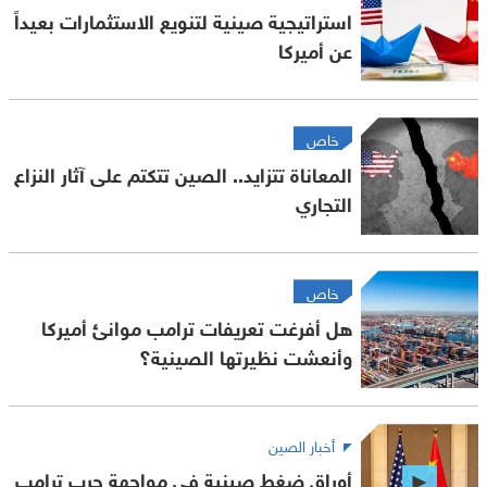
استراتيجية صينية لتنويع الاستثمارات بعيداً
عن أميركا
خاص
المعاناة تتزايد.. الصين تتكتم على آثار النزاع
التجاري
خاص
هل أفرغت تعريفات ترامب موانئ أميركا
وأنعشت نظيرتها الصينية؟
أخبار الصين
أوراق ضغط صينية في مواجهة حرب ترامب