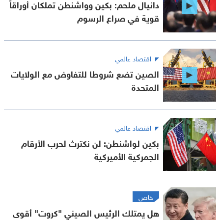
دانيال ملحم: بكين وواشنطن تملكان أوراقاً
قوية في صراع الرسوم
اقتصاد عالمي
الصين تضع شروطا للتفاوض مع الولايات
المتحدة
اقتصاد عالمي
بكين لواشنطن: لن نكترث لحرب الأرقام
الجمركية الأميركية
خاص
هل يمتلك الرئيس الصيني "كروت" أقوى