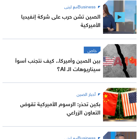
Businessمع لبنى
الصين تشن حرب على شركة إنفيديا
الأميركية
خاص
بين الصين وأميركا.. كيف نتجنب أسوأ
سيناريوهات الـ AI؟
أخبار الصين
بكين تحذر: الرسوم الأميركية تقوض
التعاون الزراعي
Businessمع لبنى