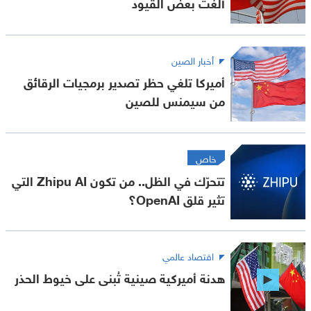
ألغت بعض القيود
أخبار الصين
أميركا تلغي حظر تصدير برمجيات الرقائق
من سيمنس للصين
خاص
تتحرّك في الظل.. من تكون Zhipu AI التي
تثير قلق OpenAI؟
اقتصاد عالمي
هدنة أميركية صينية تُبنى على خيوط الحذر