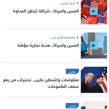
أخبار الصين
الصين وأميركا.. شراكة تتجاوز العداوة
Businessمع لبنى
الصين وأميركا.. هدنة تجارية مؤقتة
خاص
مفاوضات واشنطن-بكين.. تحذيرات من رفع
سقف الطموحات
خاص