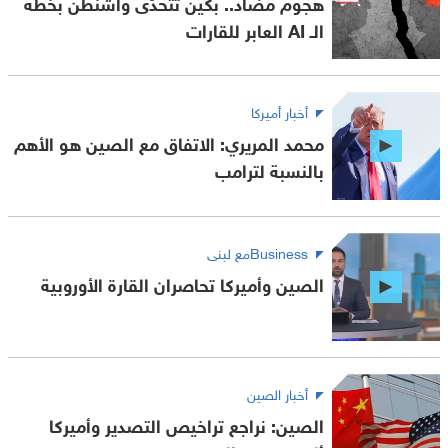
هجوم مضاد.. بكين تتحدّى واشنطن بخطة
الـ AI العابر للقارات
أخبار أميركا
محمد المريري: الاتفاق مع الصين هو الأهم
بالنسبة لترامب
Businessمع لبنى
الصين وأميركا تحاصران القارة الأوروبية
أخبار الصين
الصين: نراجع تراخيص التصدير وأميركا