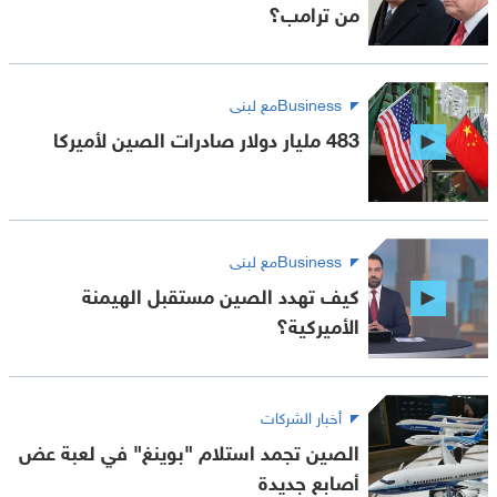
من ترامب؟
Businessمع لبنى
483 مليار دولار صادرات الصين لأميركا
Businessمع لبنى
كيف تهدد الصين مستقبل الهيمنة
الأميركية؟
أخبار الشركات
الصين تجمد استلام "بوينغ" في لعبة عض
أصابع جديدة