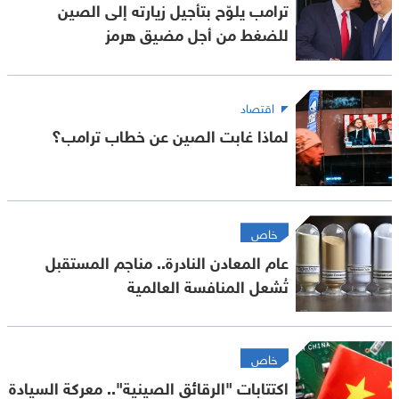
ترامب يلوّح بتأجيل زيارته إلى الصين
للضغط من أجل مضيق هرمز
اقتصاد
لماذا غابت الصين عن خطاب ترامب؟
خاص
عام المعادن النادرة.. مناجم المستقبل
تُشعل المنافسة العالمية
خاص
اكتتابات "الرقائق الصينية".. معركة السيادة