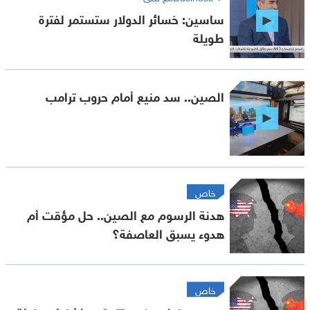
ساسين: خسائر الدولار ستستمر لفترة
طويلة
الصين.. سد منيع أمام حروب ترامب
خاص
هدنة الرسوم مع الصين.. حل مؤقت أم
هدوء يسبق العاصفة؟
خاص