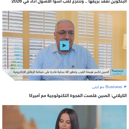
البتكوين تفقد بريقها .. وتنتزع لقب أسوأ الأصول أداء في 2026
Business مع لبنى
الكيلاني: الصين قلصت الفجوة التكنولوجية مع أميركا