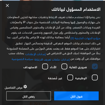
×
الاستخدام المسؤول لبياناتك
نحن وشركاؤنا نستخدم ملفات تعريف الارتباط وتقنيات مشابهة لتخزين المعلومات
على جهازك والوصول إليها ومعالجة البيانات الشخصية مثل عنوان IP والمعرّفات
الفريدة وبيانات التصفح، وذلك من أجل الإعلانات والمحتوى المخصّصين وقياس
الإعلانات والمحتوى واستخلاص رؤى حول الجمهور وتحسين الخدمات. قد يقوم
أيضًا بمعالجة بياناتك لهذه الأغراض ولأغراض أخرى، بما
مزوّدو الجهات الخارجية (2)
في ذلك استخدام بيانات الموقع الجغرافي الدقيقة وخصائص الجهاز. تنطبق
اختياراتك على هذا الموقع فقط. قد يعتمد بعض المورّدين على المصلحة المشروعة
بدلاً من الموافقة؛ لديك الحق في الاعتراض في
. يمكنك سحب
أخبار لبنان
إعدادات الإعلانات
موافقتك في أي وقت من
.
سياسة الخصوصية
إعدادات ملفات تعريف الارتباط
اقتصاد لبنان ينزف مليارات الدولارات بسبب الحرب
ضروري للغاية
الأداء
الاستهداف
الوظيفية
غير مُصنفة
عرض التفاصيل
قبول الكل
رفض الكل