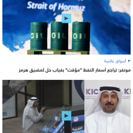
أسواق عالمية
مونغر: تراجع أسعار النفط "مؤقت" بغياب حل لمضيق هرمز