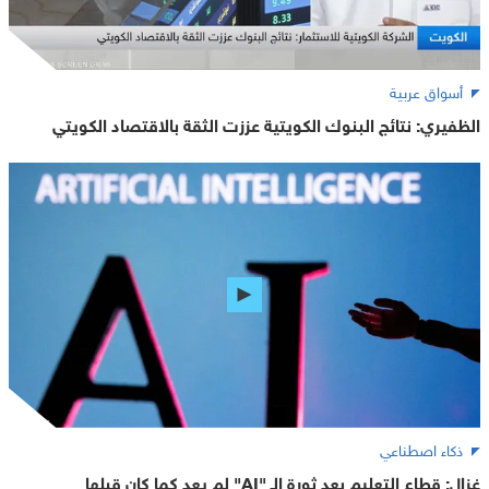
أسواق عربية
الظفيري: نتائج البنوك الكويتية عززت الثقة بالاقتصاد الكويتي
ذكاء اصطناعي
غزال: قطاع التعليم بعد ثورة الـ "AI" لم يعد كما كان قبلها