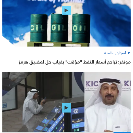
أسواق عالمية
مونغر: تراجع أسعار النفط "مؤقت" بغياب حل لمضيق هرمز