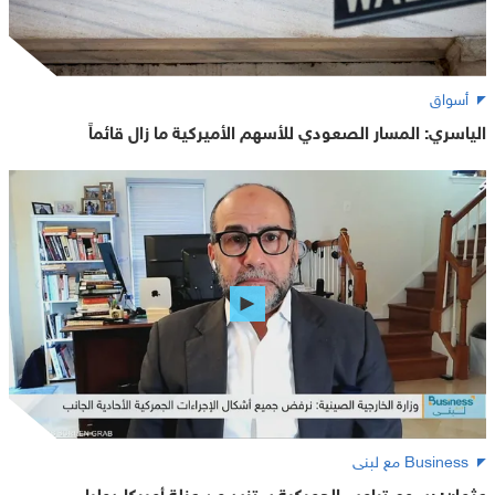
أسواق
الياسري: المسار الصعودي للأسهم الأميركية ما زال قائماً
Business مع لبنى
عثمان: رسوم ترامب الجمركية ستزيد من عزلة أميركا دوليا