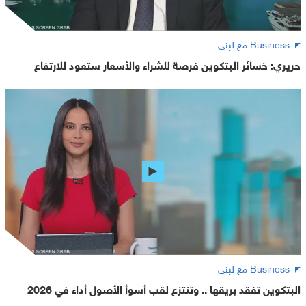
Business مع لبنى
حريري: خسائر البتكوين فرصة للشراء والأسعار ستعود للارتفاع
Business مع لبنى
البتكوين تفقد بريقها .. وتنتزع لقب أسوأ الأصول أداء في 2026