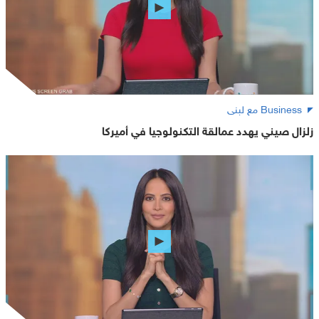
Business مع لبنى
زلزال صيني يهدد عمالقة التكنولوجيا في أميركا