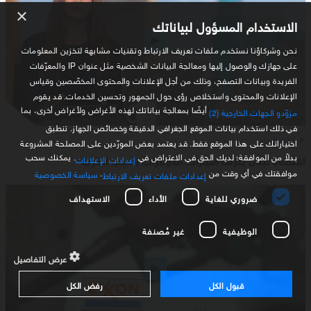
×
الاستخدام المسؤول لبياناتك
نحن وشركاؤنا نستخدم ملفات تعريف الارتباط وتقنيات مشابهة لتخزين المعلومات
على جهازك والوصول إليها ومعالجة البيانات الشخصية مثل عنوان IP والمعرّفات
الفريدة وبيانات التصفح، وذلك من أجل الإعلانات والمحتوى المخصّصين وقياس
الإعلانات والمحتوى واستخلاص رؤى حول الجمهور وتحسين الخدمات. قد يقوم
أيضًا بمعالجة بياناتك لهذه الأغراض ولأغراض أخرى، بما
مزوّدو الجهات الخارجية (2)
في ذلك استخدام بيانات الموقع الجغرافي الدقيقة وخصائص الجهاز. تنطبق
أخبار لبنان
اختياراتك على هذا الموقع فقط. قد يعتمد بعض المورّدين على المصلحة المشروعة
بدلاً من الموافقة؛ لديك الحق في الاعتراض في
. يمكنك سحب
اقتصاد لبنان ينزف مليارات الدولارات بسبب الحرب
إعدادات الإعلانات
موافقتك في أي وقت من
.
سياسة الخصوصية
إعدادات ملفات تعريف الارتباط
ضروري للغاية
الأداء
الاستهداف
الوظيفية
غير مُصنفة
عرض التفاصيل
قبول الكل
رفض الكل