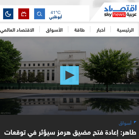
41
°C
أبوظبي
الرئيسية
أخبار
طاقة
الأسواق
الاقتصاد العالمي
0
seconds
of
6
minutes,
25
seconds
أسواق
طاهر: إعادة فتح مضيق هرمز سيؤثر في توقعات