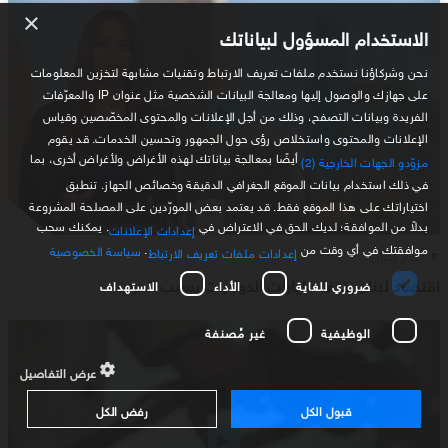
×
الاستخدام المسؤول لبياناتك
نحن وشركاؤنا نستخدم ملفات تعريف الارتباط وتقنيات مشابهة لتخزين المعلومات
على جهازك والوصول إليها ومعالجة البيانات الشخصية مثل عنوان IP والمعرّفات
الفريدة وبيانات التصفح، وذلك من أجل الإعلانات والمحتوى المخصّصين وقياس
الإعلانات والمحتوى واستخلاص رؤى حول الجمهور وتحسين الخدمات. قد يقوم
أيضًا بمعالجة بياناتك لهذه الأغراض ولأغراض أخرى، بما
مزوّدو الجهات الخارجية (2)
في ذلك استخدام بيانات الموقع الجغرافي الدقيقة وخصائص الجهاز. تنطبق
اختياراتك على هذا الموقع فقط. قد يعتمد بعض المورّدين على المصلحة المشروعة
بدلاً من الموافقة؛ لديك الحق في الاعتراض في
. يمكنك سحب
إعدادات الإعلانات
موافقتك في أي وقت من
.
سياسة الخصوصية
أخبار لبنان
إعدادات ملفات تعريف الارتباط
اقتصاد لبنان ينزف مليارات الدولارات بسبب الحرب
ضروري للغاية
الأداء
الاستهداف
الوظيفية
غير مُصنفة
عرض التفاصيل
قبول الكل
رفض الكل