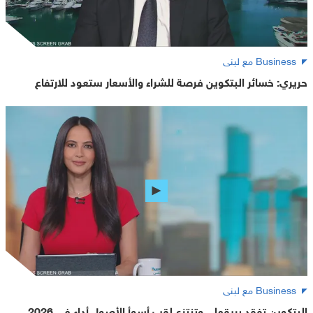
Business مع لبنى
حريري: خسائر البتكوين فرصة للشراء والأسعار ستعود للارتفاع
Business مع لبنى
البتكوين تفقد بريقها .. وتنتزع لقب أسوأ الأصول أداء في 2026