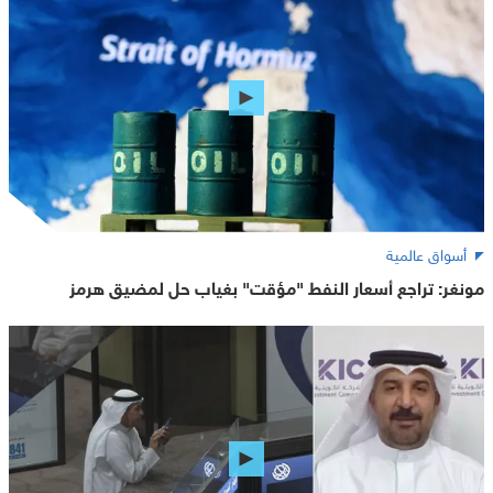
أسواق عالمية
مونغر: تراجع أسعار النفط "مؤقت" بغياب حل لمضيق هرمز