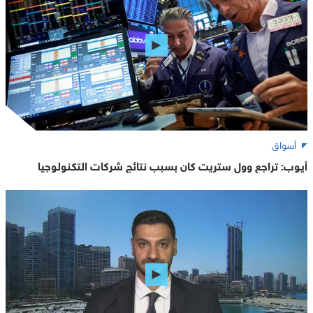
أسواق
أيوب: تراجع وول ستريت كان بسبب نتائج شركات التكنولوجيا