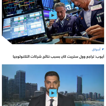
أسواق
أيوب: تراجع وول ستريت كان بسبب نتائج شركات التكنولوجيا