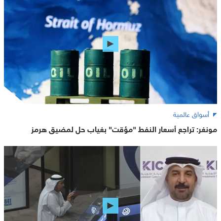
أسواق عالمية
مونغر: تراجع أسعار النفط "مؤقت" بغياب حل لمضيق هرمز