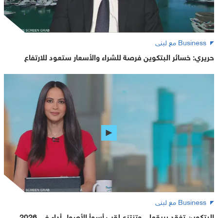
Business مع لبنى
حريري: خسائر البتكوين فرصة للشراء والأسعار ستعود للارتفاع
Business مع لبنى
البتكوين تفقد بريقها .. وتنتزع لقب أسوأ الأصول أداء في 2026