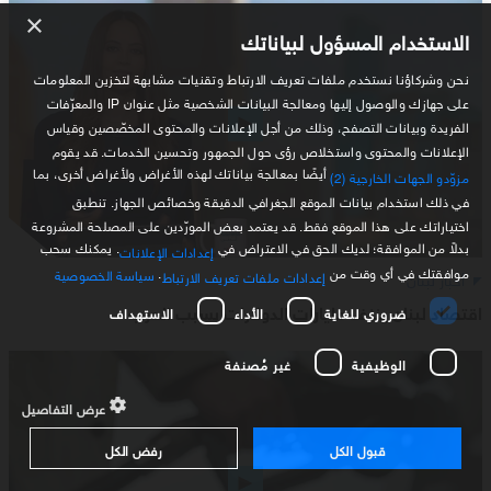
×
الاستخدام المسؤول لبياناتك
نحن وشركاؤنا نستخدم ملفات تعريف الارتباط وتقنيات مشابهة لتخزين المعلومات
على جهازك والوصول إليها ومعالجة البيانات الشخصية مثل عنوان IP والمعرّفات
الفريدة وبيانات التصفح، وذلك من أجل الإعلانات والمحتوى المخصّصين وقياس
الإعلانات والمحتوى واستخلاص رؤى حول الجمهور وتحسين الخدمات. قد يقوم
أيضًا بمعالجة بياناتك لهذه الأغراض ولأغراض أخرى، بما
مزوّدو الجهات الخارجية (2)
في ذلك استخدام بيانات الموقع الجغرافي الدقيقة وخصائص الجهاز. تنطبق
اختياراتك على هذا الموقع فقط. قد يعتمد بعض المورّدين على المصلحة المشروعة
بدلاً من الموافقة؛ لديك الحق في الاعتراض في
. يمكنك سحب
إعدادات الإعلانات
موافقتك في أي وقت من
.
سياسة الخصوصية
أخبار لبنان
إعدادات ملفات تعريف الارتباط
اقتصاد لبنان ينزف مليارات الدولارات بسبب الحرب
ضروري للغاية
الأداء
الاستهداف
الوظيفية
غير مُصنفة
عرض التفاصيل
قبول الكل
رفض الكل