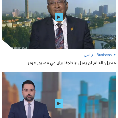
Business مع لبنى
قنديل: العالم لن يقبل ببلطجة إيران في مضيق هرمز