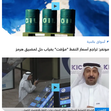
أسواق عالمية
مونغر: تراجع أسعار النفط "مؤقت" بغياب حل لمضيق هرمز