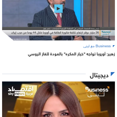
Business مع لبنى
زهير: أوروبا تواجه "خيار المكره" بالعودة للغاز الروسي
ديجيتال