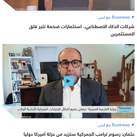
Business مع لبنى
شركات الذكاء الاصطناعي.. استثمارات ضخمة تثير قلق
المستثمرين
Business مع لبنى
عثمان: رسوم ترامب الجمركية ستزيد من عزلة أميركا دوليا