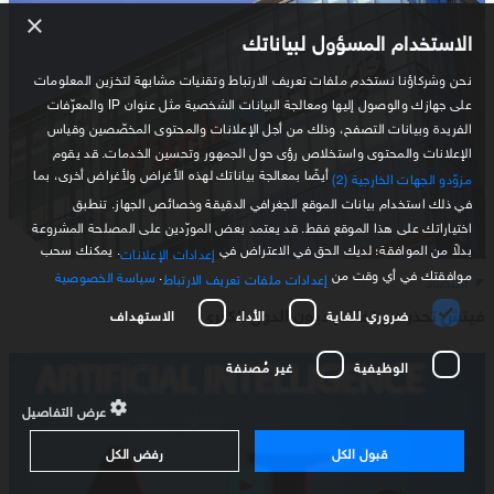
×
الاستخدام المسؤول لبياناتك
نحن وشركاؤنا نستخدم ملفات تعريف الارتباط وتقنيات مشابهة لتخزين المعلومات
على جهازك والوصول إليها ومعالجة البيانات الشخصية مثل عنوان IP والمعرّفات
الفريدة وبيانات التصفح، وذلك من أجل الإعلانات والمحتوى المخصّصين وقياس
الإعلانات والمحتوى واستخلاص رؤى حول الجمهور وتحسين الخدمات. قد يقوم
أيضًا بمعالجة بياناتك لهذه الأغراض ولأغراض أخرى، بما
مزوّدو الجهات الخارجية (2)
في ذلك استخدام بيانات الموقع الجغرافي الدقيقة وخصائص الجهاز. تنطبق
اختياراتك على هذا الموقع فقط. قد يعتمد بعض المورّدين على المصلحة المشروعة
بدلاً من الموافقة؛ لديك الحق في الاعتراض في
. يمكنك سحب
إعدادات الإعلانات
موافقتك في أي وقت من
.
سياسة الخصوصية
اقتصاد
إعدادات ملفات تعريف الارتباط
فيتش تحذر من تفاقم ديون الدول الكبرى
ضروري للغاية
الأداء
الاستهداف
الوظيفية
غير مُصنفة
عرض التفاصيل
قبول الكل
رفض الكل