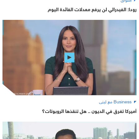
رودا: الفيدرالي لن يرفع معدلات الفائدة اليوم
Business مع لبنى
أميركا تغرق في الديون .. هل تنقذها الروبوتات؟