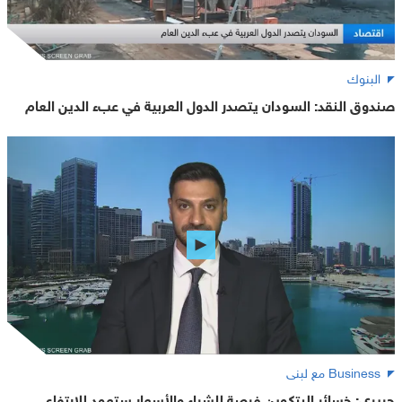
البنوك
صندوق النقد: السودان يتصدر الدول العربية في عبء الدين العام
Business مع لبنى
حريري: خسائر البتكوين فرصة للشراء والأسعار ستعود للارتفاع