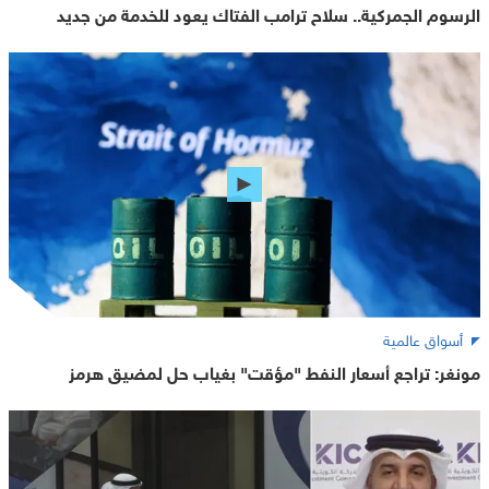
الرسوم الجمركية.. سلاح ترامب الفتاك يعود للخدمة من جديد
أسواق عالمية
مونغر: تراجع أسعار النفط "مؤقت" بغياب حل لمضيق هرمز