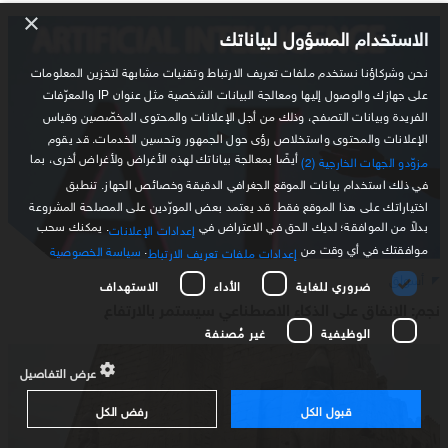
×
الاستخدام المسؤول لبياناتك
نحن وشركاؤنا نستخدم ملفات تعريف الارتباط وتقنيات مشابهة لتخزين المعلومات
على جهازك والوصول إليها ومعالجة البيانات الشخصية مثل عنوان IP والمعرّفات
الفريدة وبيانات التصفح، وذلك من أجل الإعلانات والمحتوى المخصّصين وقياس
الإعلانات والمحتوى واستخلاص رؤى حول الجمهور وتحسين الخدمات. قد يقوم
أيضًا بمعالجة بياناتك لهذه الأغراض ولأغراض أخرى، بما
مزوّدو الجهات الخارجية (2)
في ذلك استخدام بيانات الموقع الجغرافي الدقيقة وخصائص الجهاز. تنطبق
اختياراتك على هذا الموقع فقط. قد يعتمد بعض المورّدين على المصلحة المشروعة
بدلاً من الموافقة؛ لديك الحق في الاعتراض في
. يمكنك سحب
إعدادات الإعلانات
موافقتك في أي وقت من
.
سياسة الخصوصية
إعدادات ملفات تعريف الارتباط
أسواق
ضروري للغاية
الأداء
الاستهداف
نجم: الإنفاق على الذكاء الاصطناعي سيستمر بالارتفاع
الوظيفية
غير مُصنفة
عرض التفاصيل
قبول الكل
رفض الكل