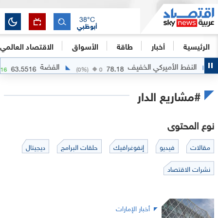
38
°C
أبوظبي
الرئيسية
أخبار
طاقة
الأسواق
الاقتصاد العالمي
النفط الأميركي الخفيف
الفضة
63.5516
78.18
+
2.0716
(
0
%)
0
#مشاريع الدار
نوع المحتوى
مقالات
فيديو
إنفوغرافيك
حلقات البرامج
ديجيتال
نشرات الاقتصاد
أخبار الإمارات