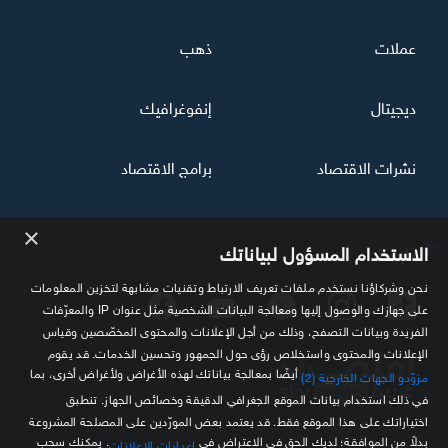
عملات
ذهب
ديجيتال
إنفوغرافيك
نشرات الاقتصاد
برامج الاقتصاد
×
تابعنا
الاستخدام المسؤول لبياناتك
نحن وشركاؤنا نستخدم ملفات تعريف الارتباط وتقنيات مشابهة لتخزين المعلومات
على جهازك والوصول إليها ومعالجة البيانات الشخصية مثل عنوان IP والمعرّفات
الفريدة وبيانات التصفح، وذلك من أجل الإعلانات والمحتوى المخصّصين وقياس
الإعلانات والمحتوى واستخلاص رؤى حول الجمهور وتحسين الخدمات. قد يقوم
أيضًا بمعالجة بياناتك لهذه الأغراض ولأغراض أخرى، بما
مزوّدو الجهات الخارجية (2)
في ذلك استخدام بيانات الموقع الجغرافي الدقيقة وخصائص الجهاز. تنطبق
اختياراتك على هذا الموقع فقط. قد يعتمد بعض المورّدين على المصلحة المشروعة
مصدرك الموثوق للمعلومة الاقتصادية
بدلاً من الموافقة؛ لديك الحق في الاعتراض في
. يمكنك سحب
إعدادات الإعلانات