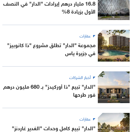
16.8 مليار درهم إيرادات "الدار" في النصف
الأول بزيادة 8%
عقارات
مجموعة "الدار" تطلق مشروع "ذا كانوبيز"
في جزيرة ياس
أخبار الشركات
"الدار" تبيع "ذا أوركيدز" بـ 680 مليون درهم
فور طرحها
عقارات
"الدار" تبيع كامل وحدات "الغدير غاردنز"