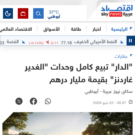
37
°C
أبوظبي
الرئيسية
أخبار
طاقة
الأسواق
الاقتصاد العالمي
النفط الأميركي الخفيف
الفضة
64.2763
77.18
3
(
-0.14
%)
-0.11
عقارات
"الدار" تبيع كامل وحدات "الغدير
غاردنز" بقيمة مليار درهم
سكاي نيوز عربية - أبوظبي
05:37 - 22 مايو 2026