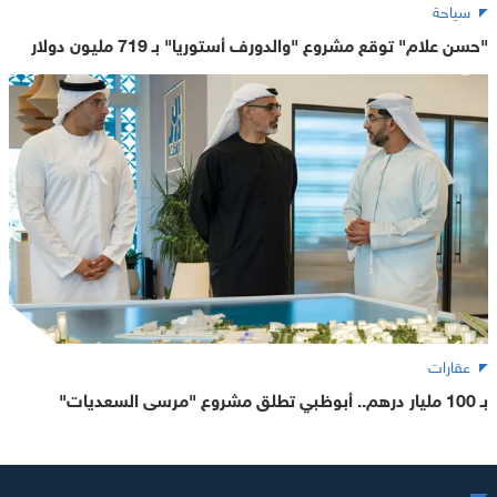
سياحة
"حسن علام" توقع مشروع "والدورف أستوريا" بـ 719 مليون دولار
عقارات
بـ 100 مليار درهم.. أبوظبي تطلق مشروع "مرسى السعديات"