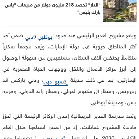
"الدار" تحصد 218 مليون دولار من مبيعات "ياس
بارك بليس"
ويقع مشروع الغدير الرئيسي عند حدود
و
ضمن أحد
أبوظبي
دبي
أكثر المناطق حيوية في دولة الإمارات، ويُعد مجمعاً سكنياً
متكاملاً يحتضن آلاف السكان، مستفيدين من سهولة الوصول
إلى أبرز مراكز الأعمال والنقل ووجهات الحياة العصرية في
الإمارتين، بما في ذلك مدينة
، ودبي باركس آند
إكسبو دبي
ريزورتس، ومطار آل مكتوم الدولي، ومطار زايد الدولي، وجزيرة
ياس، ومدينة أبوظبي.
وتعد مدرسة الغدير البريطانية إحدى الركائز الرئيسة التي تعزز
جاذبية المشروع للعائلات، إذ من المقرر افتتاحها خلال العام
الأكاديمي 2030، على أن تتولى "
" تشغيلها وفق
الدار للتعليم