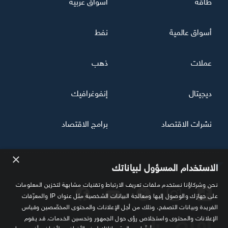
طاقة
أسواق عربية
أسواق عالمية
نفط
عملات
ذهب
ديجيتال
إنفوغرافيك
نشرات الاقتصاد
برامج الاقتصاد
×
تابعنا
الاستخدام المسؤول لبياناتك
نحن وشركاؤنا نستخدم ملفات تعريف الارتباط وتقنيات مشابهة لتخزين المعلومات
على جهازك والوصول إليها ومعالجة البيانات الشخصية مثل عنوان IP والمعرّفات
الفريدة وبيانات التصفح، وذلك من أجل الإعلانات والمحتوى المخصّصين وقياس
الإعلانات والمحتوى واستخلاص رؤى حول الجمهور وتحسين الخدمات. قد يقوم
أيضًا بمعالجة بياناتك لهذه الأغراض ولأغراض أخرى، بما