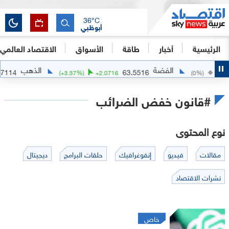
36
°C
أبوظبي
الرئيسية
أخبار
طاقة
الأسواق
الاقتصاد العالمي
الفضة
الذهب
41.7114
63.5516
(
+
3.37
%)
+
2.0716
(
0
%)
0
#قانون خفض الضرائب
نوع المحتوى
مقالات
فيديو
إنفوغرافيك
حلقات البرامج
ديجيتال
نشرات الاقتصاد
خاص