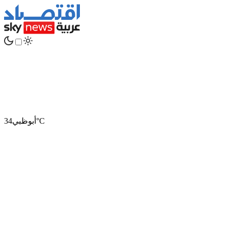
°C
أبوظبي
34