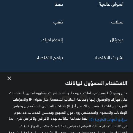
أسواق عالمية
نفط
عملات
ذهب
ديجيتال
إنفوغرافيك
نشرات الاقتصاد
برامج الاقتصاد
×
تابعنا
الاستخدام المسؤول لبياناتك
نحن وشركاؤنا نستخدم ملفات تعريف الارتباط وتقنيات مشابهة لتخزين المعلومات
على جهازك والوصول إليها ومعالجة البيانات الشخصية مثل عنوان IP والمعرّفات
الفريدة وبيانات التصفح، وذلك من أجل الإعلانات والمحتوى المخصّصين وقياس
الإعلانات والمحتوى واستخلاص رؤى حول الجمهور وتحسين الخدمات. قد يقوم
أيضًا بمعالجة بياناتك لهذه الأغراض ولأغراض أخرى، بما
مزوّدو الجهات الخارجية (2)
في ذلك استخدام بيانات الموقع الجغرافي الدقيقة وخصائص الجهاز. تنطبق
اختياراتك على هذا الموقع فقط. قد يعتمد بعض المورّدين على المصلحة المشروعة
مصدرك الموثوق للمعلومة الاقتصادية