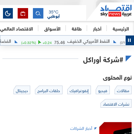
35
°C
أبوظبي
الرئيسية
أخبار
طاقة
الأسواق
الاقتصاد العالمي
النفط الأميركي الخفيف
الفضة
05
75.46
(
+
0.32
%)
+
0.24
(
0
%
#شركة أوراكل
نوع المحتوى
مقالات
فيديو
إنفوغرافيك
حلقات البرامج
ديجيتال
نشرات الاقتصاد
أخبار الشركات