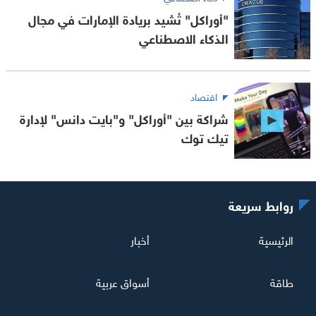
"أوراكل" تُشيد بريادة الإمارات في مجال
الذكاء الاصطناعي
اقتصاد
شراكة بين "أوراكل" و"بايت دانس" لإدارة
تيك توك
روابط سريعة
الرئيسية
أخبار
طاقة
أسواق عربية