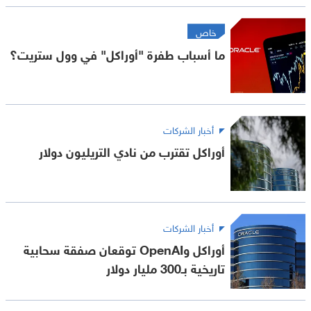
خاص
ما أسباب طفرة "أوراكل" في وول ستريت؟
أخبار الشركات
أوراكل تقترب من نادي التريليون دولار
أخبار الشركات
أوراكل وOpenAI توقعان صفقة سحابية
تاريخية بـ300 مليار دولار