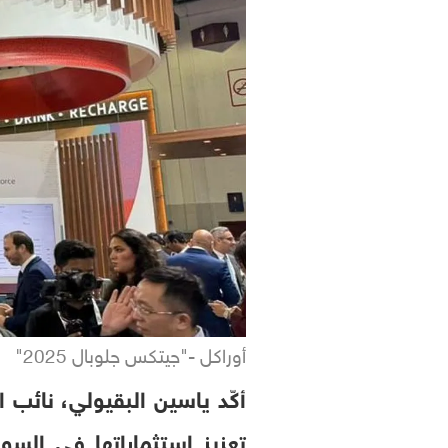
أوراكل -"جيتكس جلوبال 2025"
أكّد ياسين البقيولي، نائب
تعزيز استثماراتها في السو