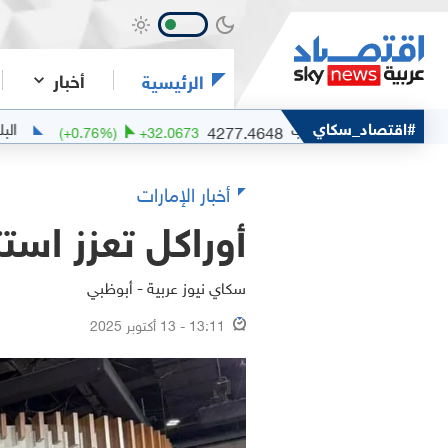
أخبار
الرئيسية
الذهب
#اقتصاد_سكاي
البلاديوم
.5
4277.4648
(
+
0.76
%)
+
32.0673
(
+
أخبار الإمارات
أوراكل تعزز است
سكاي نيوز عربية - أبوظبي
13:11 - 13 أكتوبر 2025