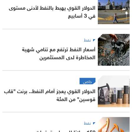
الدولار القوي يهبط بالنفط لأدنى مستوى
في 3 أسابيع
نفط
أسعار النفط ترتفع مع تنامي شهية
المخاطرة لدى المستثمرين
خاص
الدولار القوي يعجز أمام النفط.. برنت "قاب
قوسين" من المئة
نفط
150 دولارًا للبرميل.. توقعات جيه بي