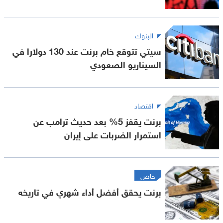
البنوك
سيتي تتوقع خام برنت عند 130 دولارا في
السيناريو الصعودي
اقتصاد
برنت يقفز 5% بعد حديث ترامب عن
استمرار الضربات على إيران
خاص
برنت يحقق أفضل أداء شهري في تاريخه