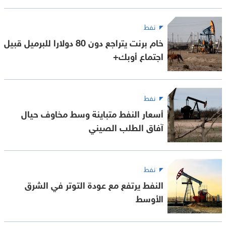
نفط
خام برنت يتراجع دون 80 دولارا للبرميل قبيل
اجتماع أوبك+
نفط
أسعار النفط متباينة وسط مخاوف حيال
آفاق الطلب الصيني
نفط
النفط يرتفع مع عودة التوتر في الشرق
الأوسط