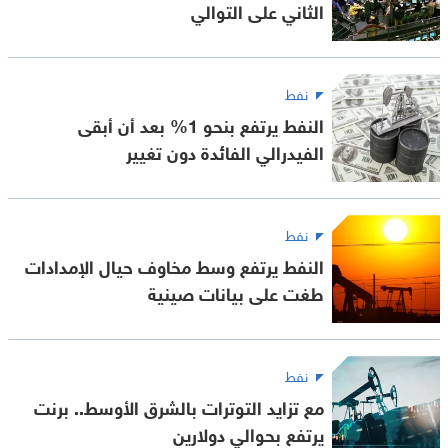
الثاني على التوالي
نفط
النفط يرتفع بنحو 1% بعد أن أبقى
الفيدرالي الفائدة دون تغيير
نفط
النفط يرتفع وسط مخاوف حيال الإمدادات
طغت على بيانات صينية
نفط
مع تزايد التوترات بالشرق الأوسط.. برنت
يرتفع بحوالي دولارين