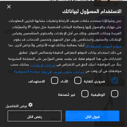
×
الاستخدام المسؤول لبياناتك
نحن وشركاؤنا نستخدم ملفات تعريف الارتباط وتقنيات مشابهة لتخزين المعلومات
نفط
على جهازك والوصول إليها ومعالجة البيانات الشخصية مثل عنوان IP والمعرّفات
النفط يتجه لتسجيل مكاسب للأسبوع الرابع
الفريدة وبيانات التصفح، وذلك من أجل الإعلانات والمحتوى المخصّصين وقياس
على التوالي
الإعلانات والمحتوى واستخلاص رؤى حول الجمهور وتحسين الخدمات. قد يقوم
أيضًا بمعالجة بياناتك لهذه الأغراض ولأغراض أخرى، بما
مزوّدو الجهات الخارجية (2)
في ذلك استخدام بيانات الموقع الجغرافي الدقيقة وخصائص الجهاز. تنطبق
اختياراتك على هذا الموقع فقط. قد يعتمد بعض المورّدين على المصلحة المشروعة
نفط
بدلاً من الموافقة؛ لديك الحق في الاعتراض في
. يمكنك سحب
إعدادات الإعلانات
برنت يتجاوز 80 دولار مجددا مدعوما بتراجع
موافقتك في أي وقت من
.
سياسة الخصوصية
إعدادات ملفات تعريف الارتباط
مخاوف الفائدة
ضروري للغاية
الأداء
الاستهداف
الوظيفية
غير مُصنفة
نفط
عرض التفاصيل
النفط يهبط بعد بيانات الاقتصاد الصيني
قبول الكل
رفض الكل
واستئناف إنتاج ليبيا