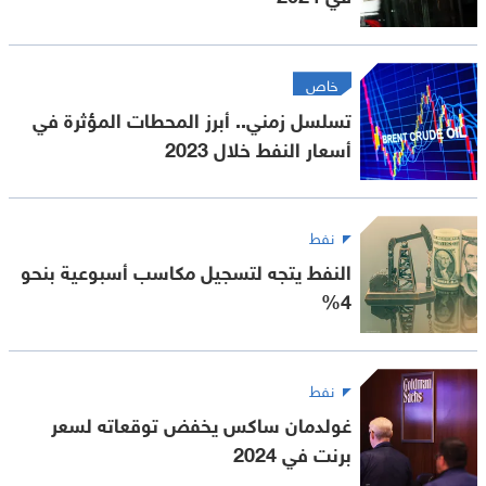
خاص
تسلسل زمني.. أبرز المحطات المؤثرة في
أسعار النفط خلال 2023
نفط
النفط يتجه لتسجيل مكاسب أسبوعية بنحو
4%
نفط
غولدمان ساكس يخفض توقعاته لسعر
برنت في 2024