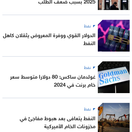
2025 بسبب ضعف الطلب
نفط
الدولار القوي ووفرة المعروض يثقلان كاهل
النفط
نفط
غولدمان ساكس: 80 دولارا متوسط سعر
خام برنت في 2024
نفط
النفط يتعافى بعد هبوط مفاجئ في
مخزونات الخام الأميركية