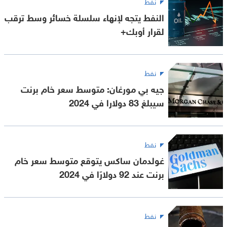
نفط
النفط يتجه لإنهاء سلسلة خسائر وسط ترقب
لقرار أوبك+
نفط
جيه بي مورغان: متوسط سعر خام برنت
سيبلغ 83 دولارا في 2024
نفط
غولدمان ساكس يتوقع متوسط سعر خام
برنت عند 92 دولارًا في 2024
نفط