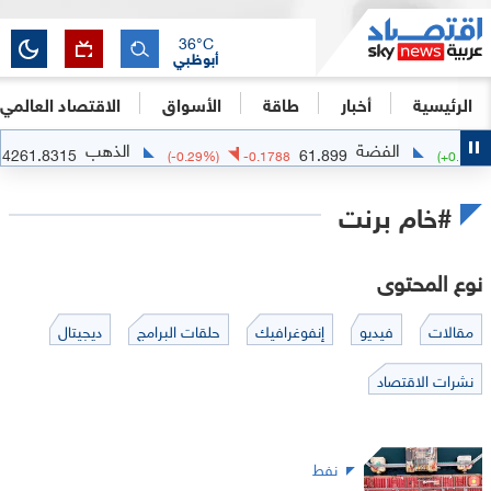
36
°C
أبوظبي
الرئيسية
أخبار
طاقة
الأسواق
الاقتصاد العالمي
ضة
الذهب
4261.8315
61.899
.39
%)
+
16.434
(
-0.29
%)
-0.1788
#خام برنت
نوع المحتوى
مقالات
فيديو
إنفوغرافيك
حلقات البرامج
ديجيتال
نشرات الاقتصاد
نفط