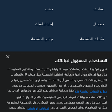
عملات
ذهب
ديجيتال
إنفوغرافيك
نشرات الاقتصاد
برامج الاقتصاد
×
تابعنا
الاستخدام المسؤول لبياناتك
نحن وشركاؤنا نستخدم ملفات تعريف الارتباط وتقنيات مشابهة لتخزين المعلومات
على جهازك والوصول إليها ومعالجة البيانات الشخصية مثل عنوان IP والمعرّفات
الفريدة وبيانات التصفح، وذلك من أجل الإعلانات والمحتوى المخصّصين وقياس
الإعلانات والمحتوى واستخلاص رؤى حول الجمهور وتحسين الخدمات. قد يقوم
أيضًا بمعالجة بياناتك لهذه الأغراض ولأغراض أخرى، بما
مزوّدو الجهات الخارجية (2)
في ذلك استخدام بيانات الموقع الجغرافي الدقيقة وخصائص الجهاز. تنطبق
اختياراتك على هذا الموقع فقط. قد يعتمد بعض المورّدين على المصلحة المشروعة
مصدرك الموثوق للمعلومة الاقتصادية
بدلاً من الموافقة؛ لديك الحق في الاعتراض في
. يمكنك سحب
إعدادات الإعلانات