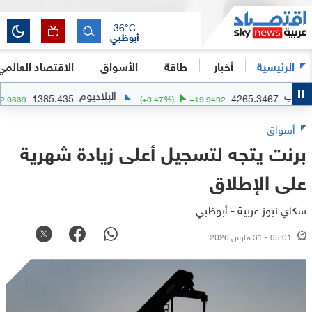
36
°C
أبوظبي
الرئيسية
أخبار
طاقة
الأسواق
الاقتصاد العالمي
البلاديوم
1385.435
4265.346
2
%)
+
22.0339
(
+
0.47
%)
+
19.9492
أسواق
برنت يتجه لتسجيل أعلى زيادة شهرية
على الإطلاق
سكاي نيوز عربية - أبوظبي
05:01 - 31 مارس 2026