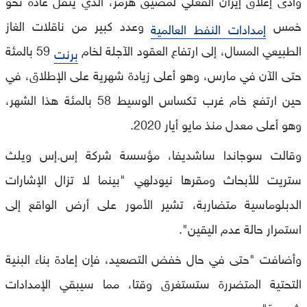
خمس
وعدد كبير من ناقلات الغاز
إمدادات النفط العالمية
الطبيعي المسال، إلى ارتفاع العقود الآجلة لخام
59 بالمئة
برنت
حتى الآن في مارس، وهو أعلى زيادة شهرية على الإطلاق، في
حين ارتفع خام غرب تكساس الوسيط 58 بالمئة هذا الشهر،
وهو أعلى معدل منذ مايو أيار 2020.
وقالت سوجاندا ساشديفا، مؤسسة شركة إس.إس ويلث
ستريت للأبحاث ومقرها نيودلهي "بينما لا تزال الإشارات
الدبلوماسية متضاربة، تشير الأمور على أرض الواقع إلى
استمرار حالة عدم اليقين".
وأضافت "حتى في حال خفض التصعيد، فإن إعادة بناء البنية
التحتية المتضررة ستستغرق وقتا، مما سيبقي الإمدادات
شحيحة".