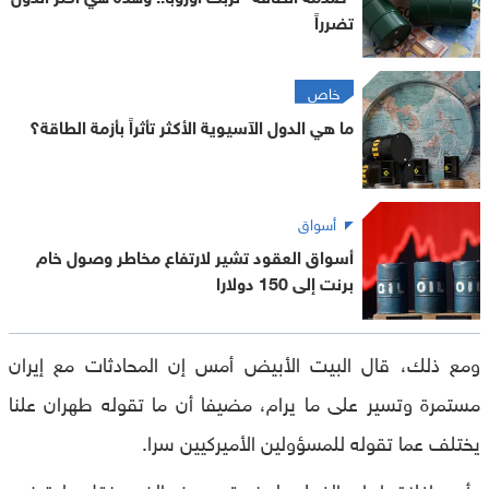
تضرراً
خاص
ما هي الدول الآسيوية الأكثر تأثراً بأزمة الطاقة؟
أسواق
أسواق العقود تشير لارتفاع مخاطر وصول خام
برنت إلى 150 دولارا
ومع ذلك، قال البيت الأبيض أمس إن المحادثات مع إيران
مستمرة وتسير على ما يرام، مضيفا أن ما تقوله طهران علنا
يختلف عما تقوله للمسؤولين الأميركيين سرا.
وأدى إغلاق إيران الفعلي لمضيق هرمز، الذي ينقل عادة نحو