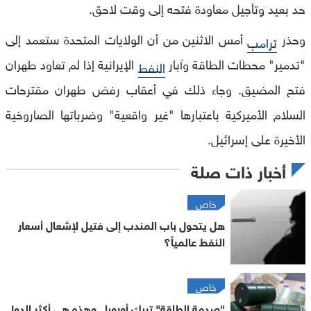
حد بعيد وتأجيل معاودة فتحه إلى وقت لاحق.
وحذر
أمس الاثنين من أن الولايات المتحدة ستعمد إلى
ترامب
"تدمير" محطات الطاقة وآبار
الإيرانية إذا لم تعاود طهران
النفط
فتح المضيق. وجاء ذلك في أعقاب رفض طهران مقترحات
السلام الأميركية باعتبارها "غير واقعية" وضرباتها الصاروخية
الأخيرة على إسرائيل.
أخبار ذات صلة
خاص
هل يتحول باب المندب إلى فتيل لإشعال أسعار
النفط عالمياً؟
خاص
"صدمة الطاقة" تربك أوروبا.. وهذه هي أكثر الدول