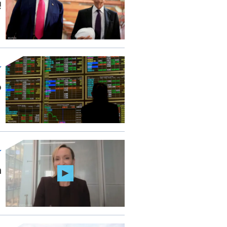
ب
م
een