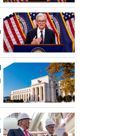
ر
ا
ت