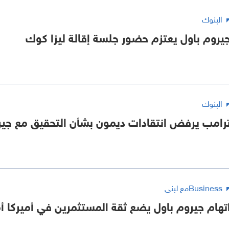
البنوك
يروم باول يعتزم حضور جلسة إقالة ليزا كوك
البنوك
رامب يرفض انتقادات ديمون بشأن التحقيق مع جير
Businessمع لبنى
تهام جيروم باول يضع ثقة المستثمرين في أميركا أم