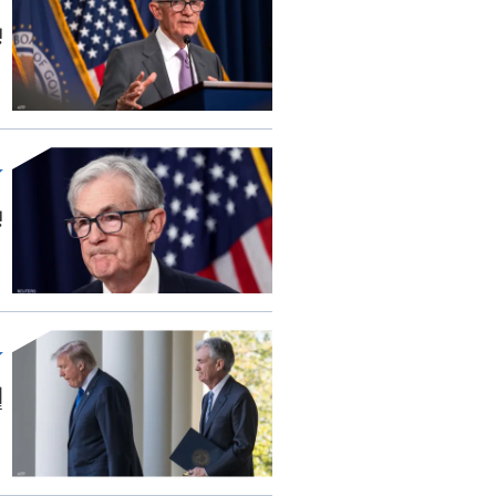
ب
ب
إ