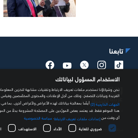
تابعنا
الاستخدام المسؤول لبياناتك
الفريدة وبيانات التصفح، وذلك من أجل الإعلانات والمحتوى المخصّصين وقياس
أيضًا بمعالجة بياناتك لهذه الأغراض ولأغراض أخرى، بما في 
الجهات الخارجية (2)
مصدرك الموثوق للمعلومة الاقتصادية
هذا الموقع فقط. قد يعتمد بعض المورّدين على المصلحة المشروعة بدلاً من ال
أي وقت من
.
سياسة الخصوصية
إعدادات ملفات تعريف الارتباط
ضروري للغاية
الأداء
الاستهداف
ا
سياسة الخصوصية
الشروط والأحكام
حول سكاي نيوز عربية