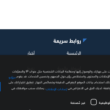
روابط سريعة
الرئيسية
أخبار
أسواق عالمية
نفط
نحن وشركاؤنا نستخدم ملفات تعريف الارتباط وتقنيات مشابهة لتخزين المعلومات على جهازك والوصول إليها ومعالجة البيانات الشخصية مثل عنوان IP والمعرّفات
 الإعلانات والمحتوى واستخلاص رؤى حول الجمهور وتحسين الخدمات. قد يقوم
مزوّدو
ديجيتال
إنفوغرافيك
ذلك استخدام بيانات الموقع الجغرافي الدقيقة وخصائص الجهاز. تنطبق اختياراتك على
موافقة؛ لديك الحق في الاعتراض في
. يمكنك سحب موافقتك في
إعدادات الإعلانات
لوظيفية
غير مُصنفة
اتصل بنا