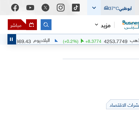
أبوظبي
°C
37
مزيد
مباشر
البلاديوم
1369.43
4253.
44
%)
+
6.0289
(
+
0.2
%)
+
8.3774
شرات الاقتصاد