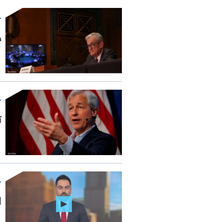
ج
ت
ا