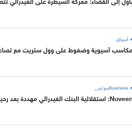
اول إلى القضاء: معركة السيطرة على الفيدرالي تتص
أسواق
كاسب آسيوية وضغوط على وول ستريت مع تصاعد 
Businessمع لبنى
Nuv: استقلالية البنك الفيدرالي مهددة بعد رحيل جيروم باول