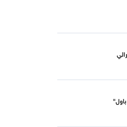
الي
باول"