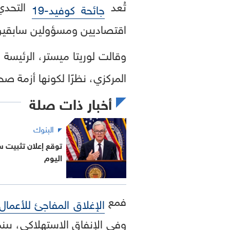
تُعد
التحدي
جائحة كوفيد-19
اقتصاديين ومسؤولين سابقين 
وقالت لوريتا ميستر، الرئيسة 
المركزي، نظرًا لكونها أزمة ص
أخبار ذات صلة
البنوك
توقع إعلان تثبيت سع
اليوم
فمع
الإغلاق المفاجئ للأعمال