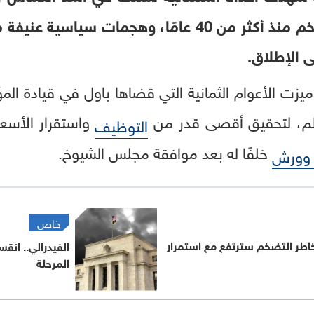
المتحدة، وأعلى معدلات تضخم منذ أكثر من 40 عامًا، و
 الإطلاق.
يزت الأعوام الثمانية التي قضاها باول في قيادة الم
الم، لتحقيق أقصى قدر من
واستقرار الأسعا
التوظيف
خلفًا له بعد موافقة مجلس الشيوخ.
 وورش
خاص
خاطر التضخم سترتفع مع استمرار
الفيدرالي.. ان
المرحلة