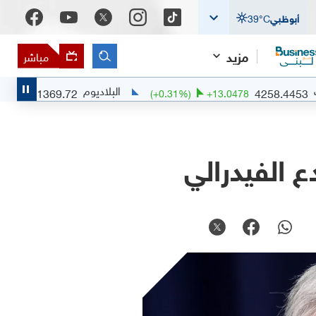
أبوظبي
°C
39
مزيد
مباشر
البلاديوم
1369.72
4
0.46
%)
+
6.3189
(
+
0.31
%)
+
13.0478
ع الفيدرالي