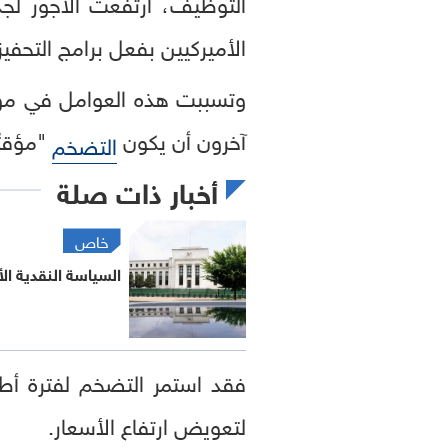
التوظيف، ارتفعت الأجور لج
الأميركيين بفعل برامج التحفي
وتسببت هذه العوامل في مو
آخرون أن يكون
"مؤقتً
التضخم
أخبار ذات صلة
خاص
السياسة النقدية ا
فقد استمر التضخم لفترة أطول
لتعويض ارتفاع الأسعار.