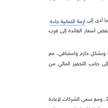
ما أدى إلى
.
أزمة ائتمانية حادة
طارئين نادرين في مارس 2020، تم خلالهما خفض أسعار الفائدة إلى قرب
 وبشكل حازم واستباقي، مع
ى جانب التحفيز المالي من
رغم التعافي السريع من ركود الجائحة، لم يخلُ المسار من التحديات. ففي عام 2021، ومع سعي الشركات لإعادة