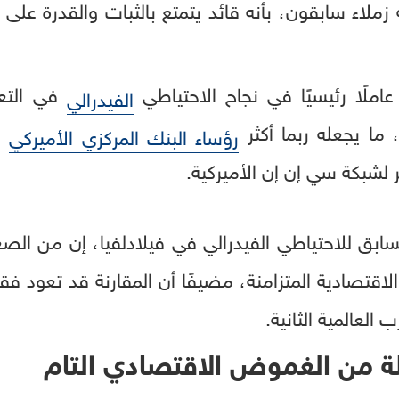
زملاء سابقون، بأنه قائد يتمتع بالثبات والقدرة على 
املًا رئيسيًا في نجاح الاحتياطي
في التع
الفيدرالي
 ما يجعله ربما أكثر
خض
رؤساء البنك المركزي الأميركي
لسابق للاحتياطي الفيدرالي في فيلادلفيا، إن من الصع
اقتصادية المتزامنة، مضيفًا أن المقارنة قد تعود فقط
 العالمية الثانية.
لة من الغموض الاقتصادي التام