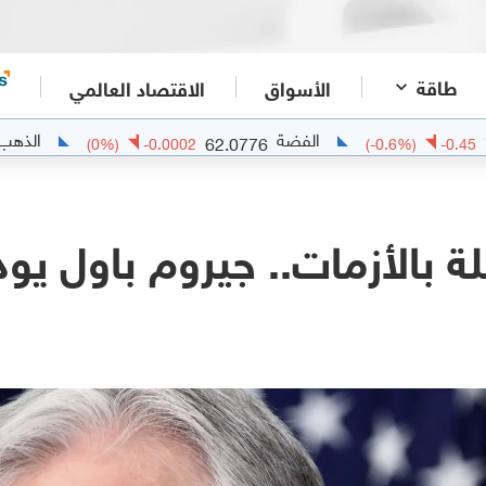
طاقة
الأسواق
الاقتصاد العالمي
الفضة
الذهب
258.4453
62.0776
(
0
%)
-0.0002
(
-0.6
 بالأزمات.. جيروم باول يود