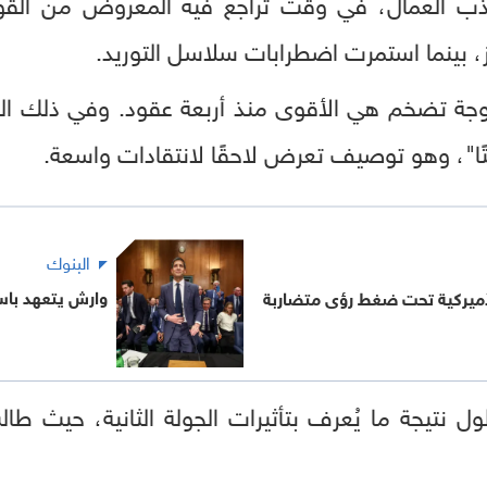
ذب العمال، في وقت تراجع فيه المعروض من القو
ز، بينما استمرت اضطرابات سلاسل التوريد.
جة تضخم هي الأقوى منذ أربعة عقود. وفي ذلك ال
ا"، وهو توصيف تعرض لاحقًا لانتقادات واسعة.
البنوك
وارش يتعهد باست
لأميركية تحت ضغط رؤى متضاربة
 نتيجة ما يُعرف بتأثيرات الجولة الثانية، حيث طال