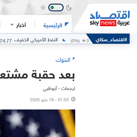
أخبار
الرئيسية
بان
#اقتصاد_سكاي
النفط الأميركي الخفيف
74.77
77.94
%)
-0.45
(
0
%)
0
البنوك
بعد حقبة مشتعلة
ترجمات - أبوظبي
07:03 - 19 مايو 2026