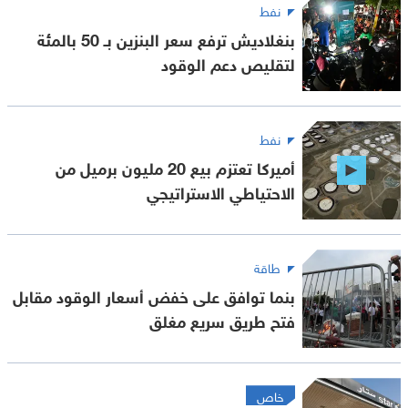
نفط
بنغلاديش ترفع سعر البنزين بـ 50 بالمئة
لتقليص دعم الوقود
نفط
أميركا تعتزم بيع 20 مليون برميل من
الاحتياطي الاستراتيجي
طاقة
بنما توافق على خفض أسعار الوقود مقابل
فتح طريق سريع مغلق
خاص