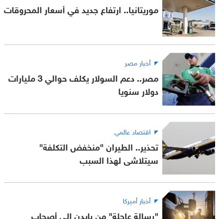
موريتانيا.. ارتفاع جديد في أسعار المحروقات
أخبار مصر
مصر.. دعم السولار يكلف حوالي 3 مليارات
دولار سنويا
اقتصاد عالمي
تحذير.. الطيران "منخفض التكلفة"
سيتلاشى لهذا السبب
أخبار أميركا
"رسالة عاجلة" من بايدن إلى أصحاب