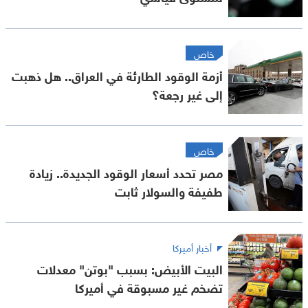
خاص
أزمة الوقود الطارئة في العراق.. هل ذهبت
إلى غير رجعة؟
خاص
مصر تحدد أسعار الوقود الجديدة.. زيادة
طفيفة والسولار ثابت
أخبار أميركا
البيت الأبيض: بسبب "بوتن" معدلات
تضخم غير مسبوقة في أميركا