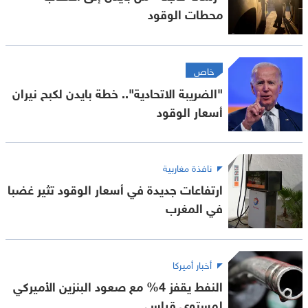
محطات الوقود
خاص
"الضريبة الاتحادية".. خطة بايدن لكبح نيران
أسعار الوقود
نافذة مغاربية
ارتفاعات جديدة في أسعار الوقود تثير غضبا
في المغرب
أخبار أميركا
النفط يقفز 4% مع صعود البنزين الأميركي
لمستوى قياسي