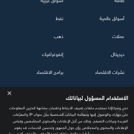
أسواق عالمية
نفط
عملات
ذهب
ديجيتال
إنفوغرافيك
نشرات الاقتصاد
برامج الاقتصاد
×
تابعنا
الاستخدام المسؤول لبياناتك
نحن وشركاؤنا نستخدم ملفات تعريف الارتباط وتقنيات مشابهة لتخزين المعلومات
على جهازك والوصول إليها ومعالجة البيانات الشخصية مثل عنوان IP والمعرّفات
الفريدة وبيانات التصفح، وذلك من أجل الإعلانات والمحتوى المخصّصين وقياس
الإعلانات والمحتوى واستخلاص رؤى حول الجمهور وتحسين الخدمات. قد يقوم
أيضًا بمعالجة بياناتك لهذه الأغراض ولأغراض أخرى، بما
مزوّدو الجهات الخارجية (2)