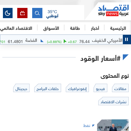
35
°C
أبوظبي
الرئيسية
أخبار
طاقة
الأسواق
الاقتصاد العالمي
كي الخفيف
الفضة
61.4801
76.44
31
%)
+
1.9701
(
+
0.88
%)
+
0.67
#أسعار الوقود
نوع المحتوى
مقالات
فيديو
إنفوغرافيك
حلقات البرامج
ديجيتال
نشرات الاقتصاد
نفط