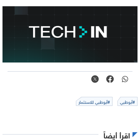
#أبوظبي
#أبوظبي للاستثمار
اقرأ أيضاً