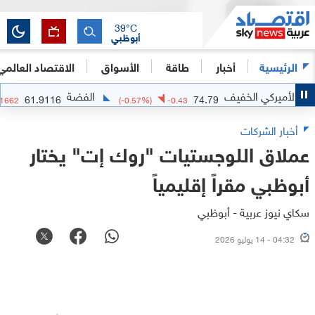
39
°C
أبوظبي
الرئيسية
أخبار
طاقة
الأسواق
الاقتصاد العالمي
أميركي الخفيف
الفضة
61.9116
74.79
)
-0.1662
(
-0.57
%)
-0.43
أخبار الشركات
عملاق اللوجستيات "روك إت" يختار
أبوظبي مقراً إقليمياً
سكاي نيوز عربية - أبوظبي
04:32 - 14 يوليو 2026