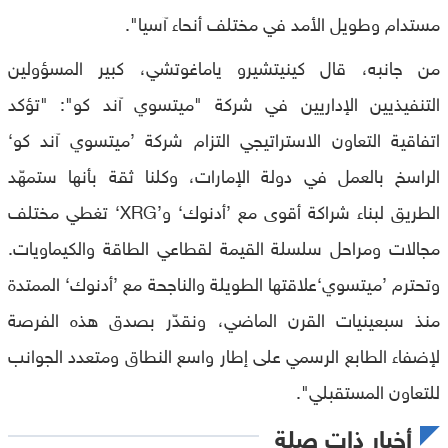
مستدام وطويل الأمد في مختلف أنحاء آسيا".
من جانبه، قال كينيتشيرو ياماغوتشي، كبير المسؤولين
التنفيذيين الإداريين في شركة "ميتسوي آند كو": "تؤكد
اتفاقية التعاون الاستراتيجي التزام شركة ’ميتسوي آند كو‘
الراسخ بالعمل في دولة الإمارات، وكلنا ثقة بأنها ستمهّد
الطريق لبناء شراكة أقوى مع ’أدنوك‘ و’XRG‘ تغطي مختلف
مجالات ومراحل سلسلة القيمة لقطاعي الطاقة والكيماويات.
وتحترم ’ميتسوي‘علاقتها الطويلة والناجحة مع ’أدنوك‘ الممتدة
منذ سبعينيات القرن الماضي، ونقدّر بصدق هذه الفرصة
لإضفاء الطابع الرسمي على إطار واسع النطاق ومتعدد الجوانب
للتعاون المستقبلي".
أخبار ذات صلة