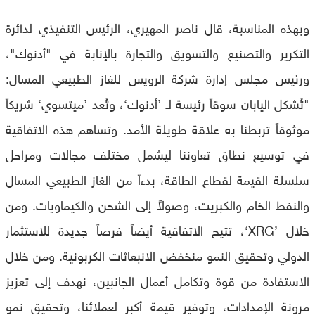
وبهذه المناسبة، قال ناصر المهيري، الرئيس التنفيذي لدائرة
التكرير والتصنيع والتسويق والتجارة بالإنابة في "أدنوك"،
ورئيس مجلس إدارة شركة الرويس للغاز الطبيعي المسال:
"تُشكل اليابان سوقاً رئيسة لـ ’أدنوك‘، وتُعد ’ميتسوي‘ شريكاً
موثوقاً تربطنا به علاقة طويلة الأمد. وتساهم هذه الاتفاقية
في توسيع نطاق تعاوننا ليشمل مختلف مجالات ومراحل
سلسلة القيمة لقطاع الطاقة، بدءاً من الغاز الطبيعي المسال
والنفط الخام والكبريت، وصولاً إلى الشحن والكيماويات. ومن
خلال ’XRG‘، تتيح الاتفاقية أيضاً فرصاً جديدة للاستثمار
الدولي وتحقيق النمو منخفض الانبعاثات الكربونية. ومن خلال
الاستفادة من قوة وتكامل أعمال الجانبين، نهدف إلى تعزيز
مرونة الإمدادات، وتوفير قيمة أكبر لعملائنا، وتحقيق نمو