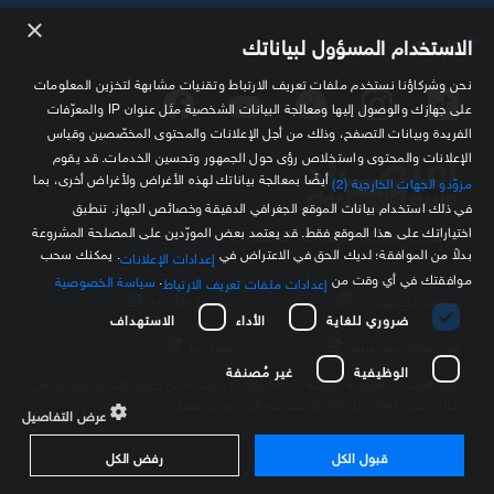
×
تابعنا
الاستخدام المسؤول لبياناتك
نحن وشركاؤنا نستخدم ملفات تعريف الارتباط وتقنيات مشابهة لتخزين المعلومات
على جهازك والوصول إليها ومعالجة البيانات الشخصية مثل عنوان IP والمعرّفات
الفريدة وبيانات التصفح، وذلك من أجل الإعلانات والمحتوى المخصّصين وقياس
الإعلانات والمحتوى واستخلاص رؤى حول الجمهور وتحسين الخدمات. قد يقوم
أيضًا بمعالجة بياناتك لهذه الأغراض ولأغراض أخرى، بما
مزوّدو الجهات الخارجية (2)
في ذلك استخدام بيانات الموقع الجغرافي الدقيقة وخصائص الجهاز. تنطبق
اختياراتك على هذا الموقع فقط. قد يعتمد بعض المورّدين على المصلحة المشروعة
مصدرك الموثوق للمعلومة الاقتصادية
بدلاً من الموافقة؛ لديك الحق في الاعتراض في
. يمكنك سحب
إعدادات الإعلانات
موافقتك في أي وقت من
.
سياسة الخصوصية
إعدادات ملفات تعريف الارتباط
سياسة الخصوصية
الشروط والأحكام
ضروري للغاية
الأداء
الاستهداف
حول سكاي نيوز عربية
اتصل بنا
الوظيفية
غير مُصنفة
كافة العلامات التجارية الخاصة بـ SKY وكل ما تتضمنه من حقوق الملكية الفكرية هي
ملك لشركة Sky Limited ولا تستخدم إلا بتصريح مسبق
عرض التفاصيل
قبول الكل
رفض الكل