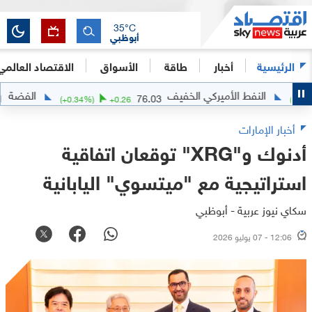
35
°C
أبوظبي
الرئيسية
أخبار
طاقة
الأسواق
الاقتصاد العالمي
النفط الأميركي الخفيف
الفضة
61.81
76.03
.3
(
+
0.34
%)
+
0.26
أخبار الإمارات
أدنوك و"XRG" توقعان اتفاقية
استراتيجية مع "ميتسوي" اليابانية
سكاي نيوز عربية - أبوظبي
12:06 - 07 يوليو 2026