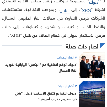
لـ "
" ومجموعة شركاتها، رئيس مجلس الإدارة التنفيذي
أدنوك
لشركة "
"، إلى
. وبموجب الاتفاقية، ستستكشف
XRG
اليابان
الشركات فرص التعاون في مجالات الغاز الطبيعي المسال،
والنفط الخام، والكبريت، والشحن، والكيماويات، إلى جانب
فرص الاستثمار الدولي في قطاع الطاقة من خلال "XRG".
أخبار ذات صلة
أخبار الإمارات
أدنوك توقع اتفاقية مع "إنبكس" اليابانية لتوريد
الغاز المسال
أخبار الإمارات
أدنوك للتوزيع تتفق للاستحواذ على "شل
داونستريم جنوب أفريقيا"