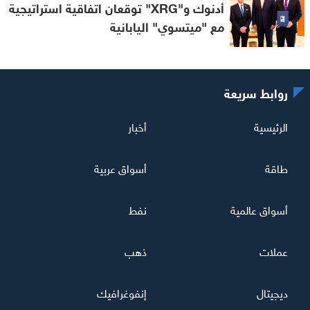
أدنوك و"XRG" توقعان اتفاقية استراتيجية
مع "ميتسوي" اليابانية
روابط سريعة
الرئيسية
أخبار
طاقة
أسواق عربية
أسواق عالمية
نفط
عملات
ذهب
ديجيتال
إنفوغرافيك