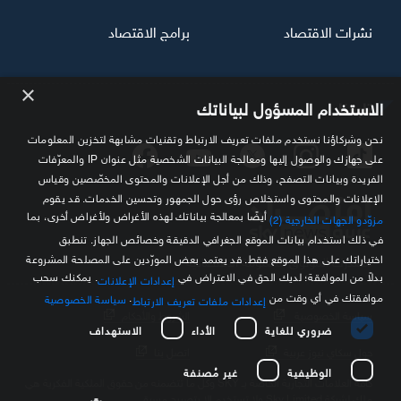
نشرات الاقتصاد
برامج الاقتصاد
×
تابعنا
الاستخدام المسؤول لبياناتك
نحن وشركاؤنا نستخدم ملفات تعريف الارتباط وتقنيات مشابهة لتخزين المعلومات
على جهازك والوصول إليها ومعالجة البيانات الشخصية مثل عنوان IP والمعرّفات
الفريدة وبيانات التصفح، وذلك من أجل الإعلانات والمحتوى المخصّصين وقياس
الإعلانات والمحتوى واستخلاص رؤى حول الجمهور وتحسين الخدمات. قد يقوم
أيضًا بمعالجة بياناتك لهذه الأغراض ولأغراض أخرى، بما
مزوّدو الجهات الخارجية (2)
في ذلك استخدام بيانات الموقع الجغرافي الدقيقة وخصائص الجهاز. تنطبق
اختياراتك على هذا الموقع فقط. قد يعتمد بعض المورّدين على المصلحة المشروعة
مصدرك الموثوق للمعلومة الاقتصادية
بدلاً من الموافقة؛ لديك الحق في الاعتراض في
. يمكنك سحب
إعدادات الإعلانات
موافقتك في أي وقت من
.
سياسة الخصوصية
إعدادات ملفات تعريف الارتباط
سياسة الخصوصية
الشروط والأحكام
ضروري للغاية
الأداء
الاستهداف
حول سكاي نيوز عربية
اتصل بنا
الوظيفية
غير مُصنفة
كافة العلامات التجارية الخاصة بـ SKY وكل ما تتضمنه من حقوق الملكية الفكرية هي
ملك لشركة Sky Limited ولا تستخدم إلا بتصريح مسبق