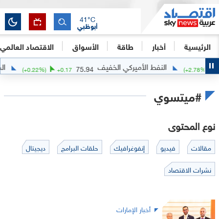
41
°C
أبوظبي
الرئيسية
أخبار
طاقة
الأسواق
الاقتصاد العالمي
النفط الأميركي الخفيف
الف
75.94
(
+
0.22
%)
+
0.17
(
+
2.78
%)
#ميتسوي
نوع المحتوى
مقالات
فيديو
إنفوغرافيك
حلقات البرامج
ديجيتال
نشرات الاقتصاد
أخبار الإمارات