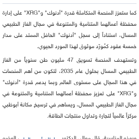
كما ستعزز المنصة المتكاملة قدرة "أدنوك" و"XRG" على إدارة
محفظة أعمالهما المتنامية والمتنوعة في مجال الغاز الطبيعي
المسال، استناداً إلى سجل "أدنوك" الحافل الممتد على مدار
خمسة عقود كمُورّد موثوق لهذا المورد الحيوي.
وتستهدف المنصة تسويق 47 مليون طن سنوياً من الغاز
الطبيعي المسال بحلول عام 2035، لتكون من أهم المنصات
في هذا المجال على مستوى العالم وبما يدعم قدرة "أدنوك"
و"XRG" على تعزيز محفظة أعمالهما المتنامية والمتنوعة في
مجال الغاز الطبيعي المسال، ويساهم في ترسيخ مكانة أبوظبي
مركزاً عالمياً لتجارة وتداول منتجات الطاقة.
وبهذه المناسبة، قال معالي الدكتور
، العضو
سلطان أحمد الجابر