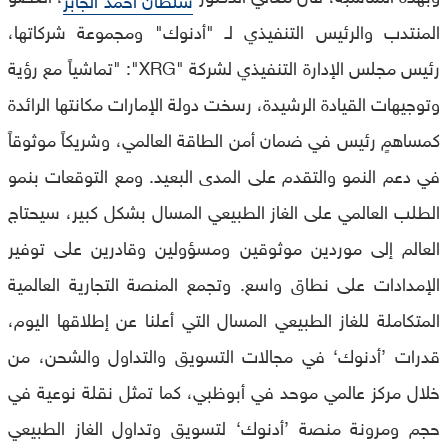
المنتدب والرئيس التنفيذي لـ "أدنوك" ومجموعة شركاتها،
رئيس مجلس الإدارة التنفيذي لشركة "XRG": "تماشياً مع رؤية
وتوجيهات القيادة الرشيدة، رسخت دولة الإمارات مكانتها الرائدة
كمساهمٍ رئيس في ضمان أمن الطاقة العالمي، وشريكاً موثوقاً
في دعم النمو والتقدم على المدى البعيد. ومع التوقعات بنمو
الطلب العالمي على الغاز الطبيعي المسال بشكل كبير، سيحتاج
العالم إلى موردين موثوقين ومسؤولين وقادرين على توفير
الإمدادات على نطاق واسع. وتجمع المنصة التجارية العالمية
المتكاملة للغاز الطبيعي المسال التي أعلنا عن إطلاقها اليوم،
قدرات ’أدنوك‘ في مجالات التسويق والتداول والشحن، من
خلال مركز عالمي موحد في أبوظبي، كما تمثل نقلة نوعية في
حجم ومرونة منصة ’أدنوك‘ لتسويق وتداول الغاز الطبيعي