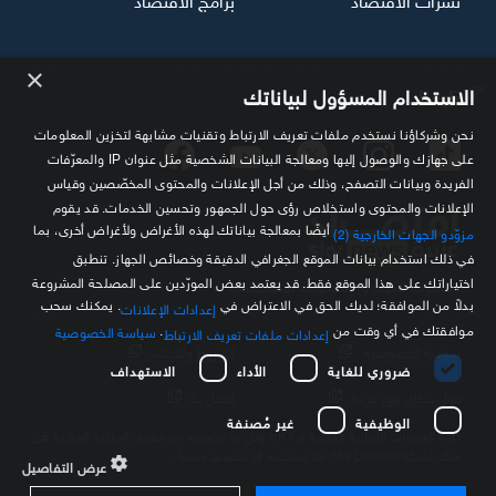
×
تابعنا
الاستخدام المسؤول لبياناتك
نحن وشركاؤنا نستخدم ملفات تعريف الارتباط وتقنيات مشابهة لتخزين المعلومات
على جهازك والوصول إليها ومعالجة البيانات الشخصية مثل عنوان IP والمعرّفات
الفريدة وبيانات التصفح، وذلك من أجل الإعلانات والمحتوى المخصّصين وقياس
الإعلانات والمحتوى واستخلاص رؤى حول الجمهور وتحسين الخدمات. قد يقوم
أيضًا بمعالجة بياناتك لهذه الأغراض ولأغراض أخرى، بما
مزوّدو الجهات الخارجية (2)
في ذلك استخدام بيانات الموقع الجغرافي الدقيقة وخصائص الجهاز. تنطبق
اختياراتك على هذا الموقع فقط. قد يعتمد بعض المورّدين على المصلحة المشروعة
مصدرك الموثوق للمعلومة الاقتصادية
بدلاً من الموافقة؛ لديك الحق في الاعتراض في
. يمكنك سحب
إعدادات الإعلانات
موافقتك في أي وقت من
.
سياسة الخصوصية
إعدادات ملفات تعريف الارتباط
سياسة الخصوصية
الشروط والأحكام
ضروري للغاية
الأداء
الاستهداف
حول سكاي نيوز عربية
اتصل بنا
الوظيفية
غير مُصنفة
كافة العلامات التجارية الخاصة بـ SKY وكل ما تتضمنه من حقوق الملكية الفكرية هي
ملك لشركة Sky Limited ولا تستخدم إلا بتصريح مسبق
عرض التفاصيل