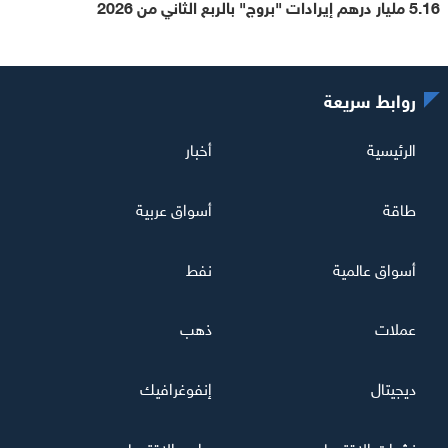
5.16 مليار درهم إيرادات "بروج" بالربع الثاني من 2026
روابط سريعة
الرئيسية
أخبار
طاقة
أسواق عربية
أسواق عالمية
نفط
عملات
ذهب
ديجيتال
إنفوغرافيك
نشرات الاقتصاد
برامج الاقتصاد