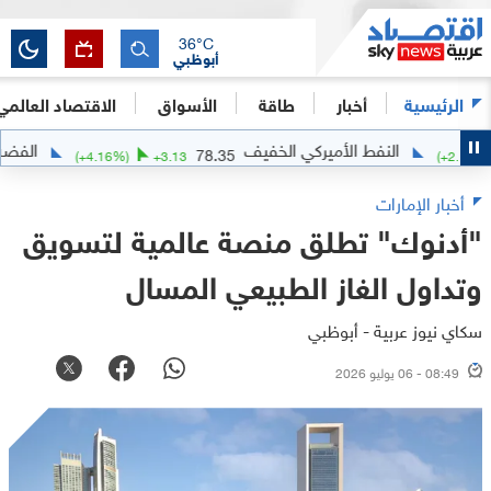
36
°C
أبوظبي
الرئيسية
أخبار
طاقة
الأسواق
الاقتصاد العالمي
النفط الأميركي الخفيف
الفضة
61.48
78.35
78
(
+
4.16
%)
+
3.13
أخبار الإمارات
"أدنوك" تطلق منصة عالمية لتسويق
وتداول الغاز الطبيعي المسال
سكاي نيوز عربية - أبوظبي
08:49 - 06 يوليو 2026