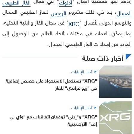
ودعم نمو محفظة أعمال "
" في مجال
أدنوك
الغاز الطبيعي
، بما في ذلك مشروع
للغاز الطبيعي المسال
المسال
الرويس
والتوسع الدولي لأعمال "
" في مجال الغاز والبنية التحتية،
XRG
بما يمكّن العملاء في مختلف أنحاء العالم من الوصول إلى
المزيد من إمدادات الغاز الطبيعي المسال.
أخبار ذات صلة
أخبار الإمارات
"XRG" تستكمل الاستحواذ على حصص إضافية
في "ريو غراندي" للغاز
أخبار الإمارات
"XRG" و"إيني" توقعان اتفاقيات مع "واي بي
إف" الأرجنتينية